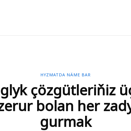
HYZMATDA NÄME BAR
glyk çözgütleriňiz ü
zerur bolan her zad
gurmak