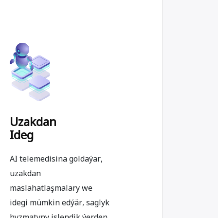
Uzakdan
Ideg
AI telemedisina goldaýar,
uzakdan
maslahatlaşmalary we
idegi mümkin edýär, saglyk
hyzmatyny islendik ýerden