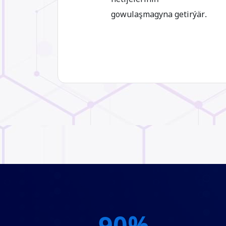
gowulaşmagyna getirýär.