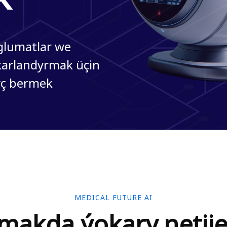
aglumatlar we
ýokarlandyrmak üçin
ýç bermek
MEDICAL FUTURE AI
makda ýokary netije