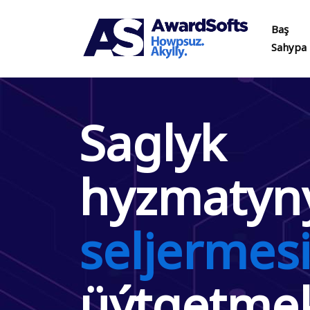
Baş
Sahypa
Saglyk
hyzmaty
seljermes
üýtgetme