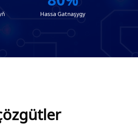
80
%
yň
Hassa Gatnaşygy
çözgütler