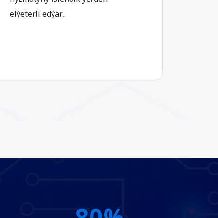
elýeterli edýär.