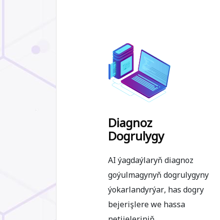
Diagnoz
Dogrulygy
AI ýagdaýlaryň diagnoz
goýulmagynyň dogrulygyny
ýokarlandyrýar, has dogry
bejerişlere we hassa
netijeleriniň