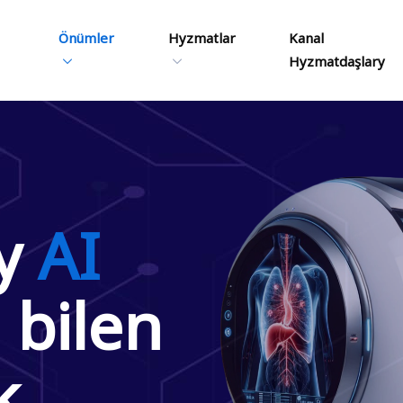
Önümler
Hyzmatlar
Kanal
Hyzmatdaşlary
ny
AI
i
bilen
k