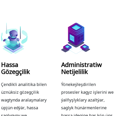
Hassa
Administratiw
Gözegçilik
Netijelilik
Çendikli analitika bilen
Ýönekeýleşdirilen
üznüksiz gözegçilik
prosesler kagyz işlerini we
wagtynda aralaşmalary
ýalňyşlyklary azaltýar,
üpjün edýär, hassa
saglyk hünärmenlerine
saglygyny we
hassa idegine has köp üns