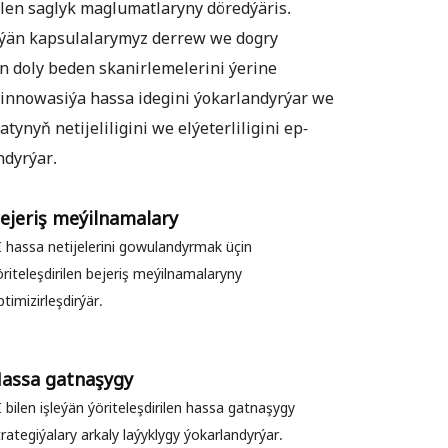
ilen saglyk maglumatlaryny döredýäris.
leýän kapsulalarymyz derrew we dogry
in doly beden skanirlemelerini ýerine
u innowasiýa hassa idegini ýokarlandyrýar we
tynyň netijeliligini we elýeterliligini ep-
ndyrýar.
ejeriş meýilnamalary
I hassa netijelerini gowulandyrmak üçin
öriteleşdirilen bejeriş meýilnamalaryny
ptimizirleşdirýär.
assa gatnaşygy
I bilen işleýän ýöriteleşdirilen hassa gatnaşygy
trategiýalary arkaly laýyklygy ýokarlandyrýar.