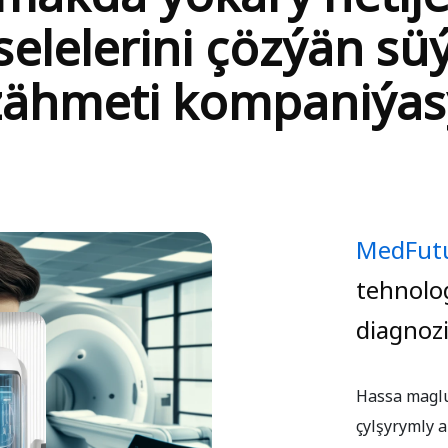
elelerini çözýän sü
zähmeti kompaniýas
MedFutu
tehnolo
diagnozi
Hassa maglu
çylşyrymly a