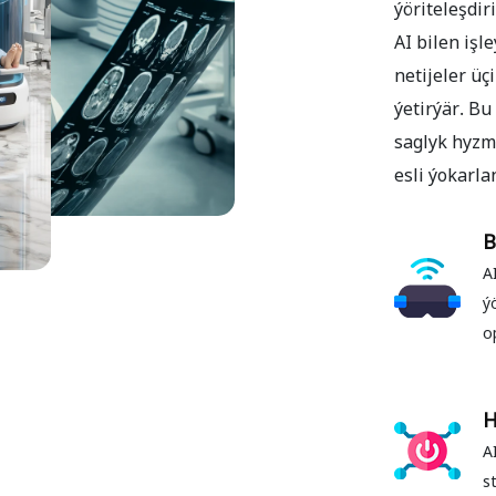
ýöriteleşdir
AI bilen iş
netijeler üç
ýetirýär. B
saglyk hyzma
esli ýokarla
B
A
ý
o
H
A
s