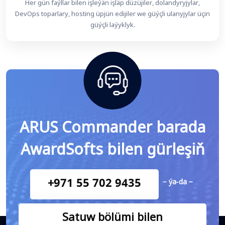
Her gün faýllar bilen işleýän işläp düzüjiler, dolandyryjylar,
DevOps toparlary, hosting üpjün edijiler we güýçli ulanyjylar üçin
güýçli laýyklyk.
ARUS Commander barada
AwardSofts bilen gürleşiň
+971 55 702 9435
− ýa-da −
Satuw bölümi bilen