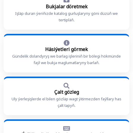
Bukjalar döretmek
Işläp duran ýeriňizde katalog gurluşlaryny göni düzüň we
tertipläň.
Häsiýetleri görmek
Gündelik dolandyryş we barlag işleriniň bir bölegi hökmünde
faýl we bukja maglumatlaryny barlaň.
Çalt gözleg
Uly ýerleşişlerde el bilen gözläp wagt ýitirmezden faýllary has
çalt tapyň.