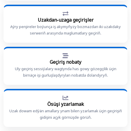
Uzakdan-uzaga geçirişler
Aýry penjireler boýunça iş akymyňyzy bozmazdan iki uzakdaky
serweriň arasynda maglumatlary geçiriň.
Geçiriş nobaty
Uly geçiriş sessiýalary wagtynda has gowy gözegçilik üçin
birnäçe işi gurluşlaşdyrylan nobatda dolandyryň.
Ösüşi yzarlamak
Uzak dowam edýän amallary ynam bilen yzarlamak üçin geçirişiň
gidişini açyk görnüşde görüň.