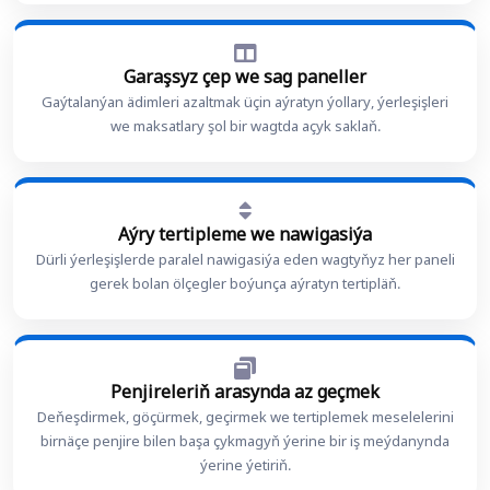
Garaşsyz çep we sag paneller
Gaýtalanýan ädimleri azaltmak üçin aýratyn ýollary, ýerleşişleri
we maksatlary şol bir wagtda açyk saklaň.
Aýry tertipleme we nawigasiýa
Dürli ýerleşişlerde paralel nawigasiýa eden wagtyňyz her paneli
gerek bolan ölçegler boýunça aýratyn tertipläň.
Penjireleriň arasynda az geçmek
Deňeşdirmek, göçürmek, geçirmek we tertiplemek meselelerini
birnäçe penjire bilen başa çykmagyň ýerine bir iş meýdanynda
ýerine ýetiriň.