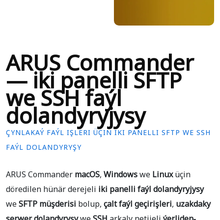
ARUS Commander
— iki panelli SFTP
we SSH faýl
dolandyryjysy
ÇYNLAKAÝ FAÝL IŞLERI ÜÇIN IKI PANELLI SFTP WE SSH
FAÝL DOLANDYRYŞY
ARUS Commander
macOS
,
Windows
we
Linux
üçin
döredilen hünär derejeli
iki panelli faýl dolandyryjysy
we
SFTP müşderisi
bolup,
çalt faýl geçirişleri
,
uzakdaky
serwer dolandyryşy
we
SSH
arkaly netijeli
ýerliden-