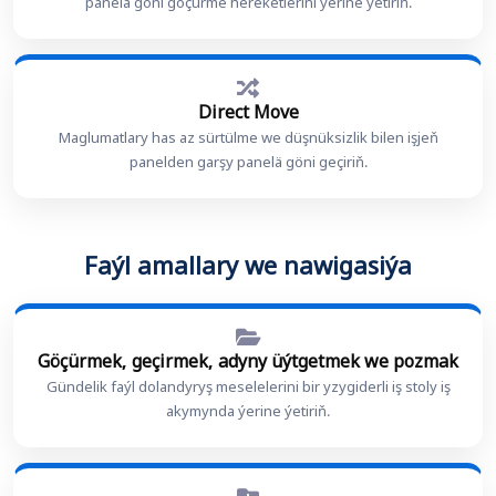
panelä göni göçürme hereketlerini ýerine ýetiriň.
Direct Move
Maglumatlary has az sürtülme we düşnüksizlik bilen işjeň
panelden garşy panelä göni geçiriň.
Faýl amallary we nawigasiýa
Göçürmek, geçirmek, adyny üýtgetmek we pozmak
Gündelik faýl dolandyryş meselelerini bir yzygiderli iş stoly iş
akymynda ýerine ýetiriň.