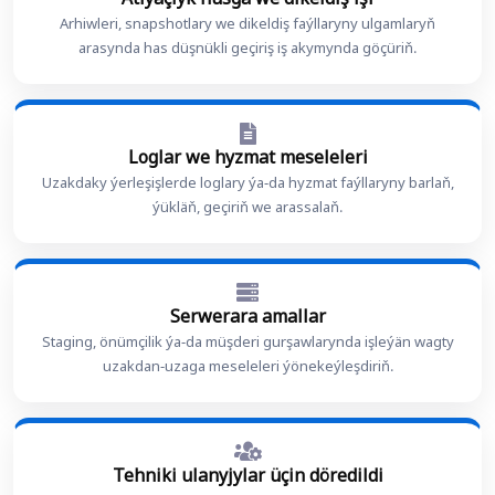
Arhiwleri, snapshotlary we dikeldiş faýllaryny ulgamlaryň
arasynda has düşnükli geçiriş iş akymynda göçüriň.
Loglar we hyzmat meseleleri
Uzakdaky ýerleşişlerde loglary ýa-da hyzmat faýllaryny barlaň,
ýükläň, geçiriň we arassalaň.
Serwerara amallar
Staging, önümçilik ýa-da müşderi gurşawlarynda işleýän wagty
uzakdan-uzaga meseleleri ýönekeýleşdiriň.
Tehniki ulanyjylar üçin döredildi