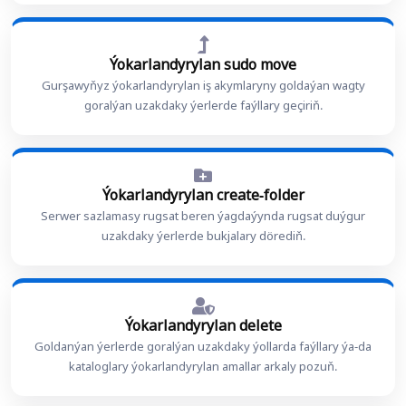
Ýokarlandyrylan sudo move
Gurşawyňyz ýokarlandyrylan iş akymlaryny goldaýan wagty
goralýan uzakdaky ýerlerde faýllary geçiriň.
Ýokarlandyrylan create-folder
Serwer sazlamasy rugsat beren ýagdaýynda rugsat duýgur
uzakdaky ýerlerde bukjalary dörediň.
Ýokarlandyrylan delete
Goldanýan ýerlerde goralýan uzakdaky ýollarda faýllary ýa-da
kataloglary ýokarlandyrylan amallar arkaly pozuň.