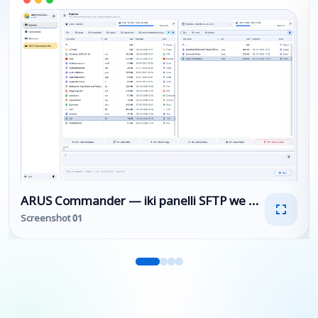
ARUS Commander — iki panelli SFTP we SSH faýl dol
Screenshot 01