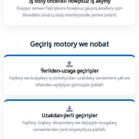
Iş stoly öňcelikli howpsuz iş akymy
Duýgur serwer faýl işlerini howpsuz geçiriş amallary üçin
döredilen ünsli iş stoly interfeýsinde ýerine ýetiriň.
Geçiriş motory we nobat
Ýerliden-uzaga geçirişler
Faýllary we bukjalary iş stoluňyzdan uzakdaky serwerlere çalt we
öňünden aýdylýan görnüşde ýükläň.
Uzakdan-ýerli geçirişler
Faýllary, loglary, eksportlary we ätiýaçlyk nusgalary
serwerlerden ýerli enjamyňyza ýükläň.