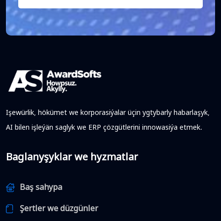
habarlaşyň
Işewürlik, hökümet we korporasiýalar üçin ygtybarly habarlaşyk,
AI bilen işleýän saglyk we ERP çözgütlerini innowasiýa etmek.
Baglanyşyklar we hyzmatlar
Baş sahypa
Şertler we düzgünler