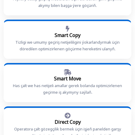
akymy bilen başga ýere göçüriň.
Smart Copy
Tizligi we umumy geçiriş netijeliligini ýokarlandyrmak üçin
döredilen optimizirlenen göçürme hereketini ulanyň.
Smart Move
Has çalt we has netijeli amallar gerek bolanda optimizirlenen
geçirme iş akymyny saýlaň.
Direct Copy
Operatora çalt gözegçilik bermek üçin işjeň panelden garşy