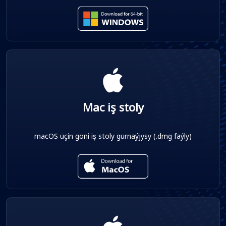
Mac iş stoly
macOS üçin göni iş stoly gurnaýjysy (.dmg faýly)