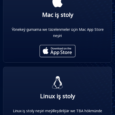
Mac iş stoly
Ýönekeý gurnama we täzelenmeler üçin Mac App Store
neşiri
Linux iş stoly
Linux iş stoly neşiri meýilleşdirilýär we TBA hökmünde