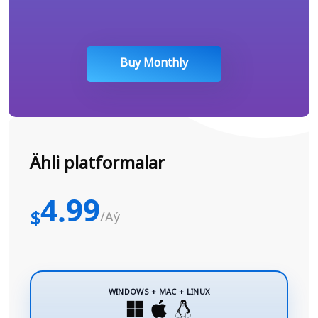
Buy Monthly
Ähli platformalar
4.99
$
/Aý
WINDOWS + MAC + LINUX