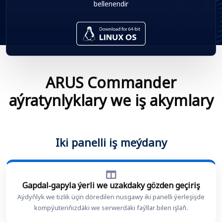
bellenendir
ARUS Commander
aýratynlyklary we iş akymlary
Iki panelli iş meýdany
Gapdal-gapyla ýerli we uzakdaky gözden geçiriş
Aýdyňlyk we tizlik üçin döredilen nusgawy iki panelli ýerleşişde
kompýuteriňizdäki we serwerdäki faýllar bilen işläň.