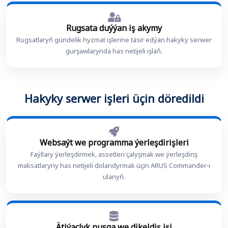
Rugsata duýýan iş akymy
Rugsatlaryň gündelik hyzmat işlerine täsir edýän hakyky serwer
gurşawlarynda has netijeli işläň.
Hakyky serwer işleri üçin döredildi
Websaýt we programma ýerleşdirişleri
Faýllary ýerleşdirmek, assetleri çalyşmak we ýerleşdiriş
maksatlaryny has netijeli dolandyrmak üçin ARUS Commander-i
ulanyň.
Ätiýaçlyk nusga we dikeldiş işi