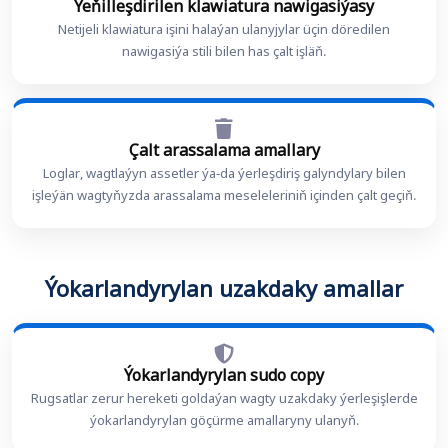
Ýeňilleşdirilen klawiatura nawigasiýasy
Netijeli klawiatura işini halaýan ulanyjylar üçin döredilen
nawigasiýa stili bilen has çalt işläň.
Çalt arassalama amallary
Loglar, wagtlaýyn assetler ýa-da ýerleşdiriş galyndylary bilen
işleýän wagtyňyzda arassalama meseleleriniň içinden çalt geçiň.
Ýokarlandyrylan uzakdaky amallar
Ýokarlandyrylan sudo copy
Rugsatlar zerur hereketi goldaýan wagty uzakdaky ýerleşişlerde
ýokarlandyrylan göçürme amallaryny ulanyň.