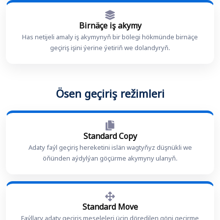
Birnäçe iş akymy
Has netijeli amaly iş akymynyň bir bölegi hökmünde birnäçe
geçiriş işini ýerine ýetiriň we dolandyryň.
Ösen geçiriş režimleri
Standard Copy
Adaty faýl geçiriş hereketini islän wagtyňyz düşnükli we
öňünden aýdylýan göçürme akymyny ulanyň.
Standard Move
Faýllary adaty geçiriş meseleleri üçin döredilen göni geçirme