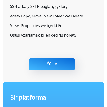
SSH arkaly SFTP baglanyşyklary
Adaty Copy, Move, New Folder we Delete
View, Properties we içerki Edit
Ösüşi yzarlamak bilen geçiriş nobaty
Ýükle
Bir platforma