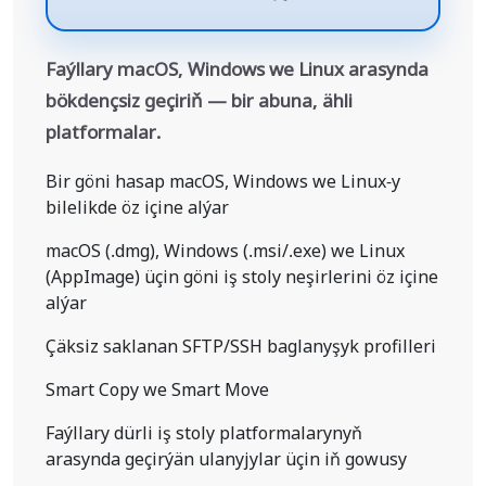
Faýllary macOS, Windows we Linux arasynda
bökdençsiz geçiriň — bir abuna, ähli
platformalar.
Bir göni hasap macOS, Windows we Linux-y
bilelikde öz içine alýar
macOS (.dmg), Windows (.msi/.exe) we Linux
(AppImage) üçin göni iş stoly neşirlerini öz içine
alýar
Çäksiz saklanan SFTP/SSH baglanyşyk profilleri
Smart Copy we Smart Move
Faýllary dürli iş stoly platformalarynyň
arasynda geçirýän ulanyjylar üçin iň gowusy