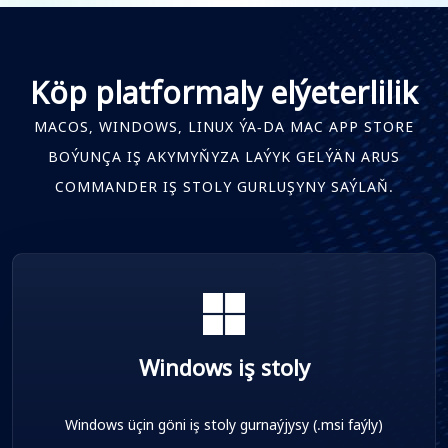
Köp platformaly elýeterlilik
MACOS, WINDOWS, LINUX ÝA-DA MAC APP STORE
BOÝUNÇA IŞ AKYMYŇYZA LAÝYK GELÝÄN ARUS
COMMANDER IŞ STOLY GURLUŞYNY SAÝLAŇ.
Windows iş stoly
Windows üçin göni iş stoly gurnaýjysy (.msi faýly)