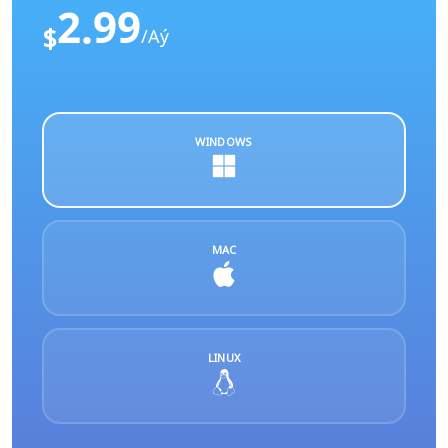
2.99
$
/Aý
WINDOWS
MAC
LINUX