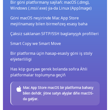
Bir göni platformany saýlaň: macOS (.dmg),
Windows (.msi/.exe) ýa-da Linux (AppImage)
Göni macOS neşirinde Mac App Store
meýilnamasy bilen birmeňzeş esasy baha
Çäksiz saklanan SFTP/SSH baglanyşyk profilleri
Smart Copy we Smart Move
Bir platforma üçin hasap-esasly göni iş stoly
elýeterliligi
Has köp gurşaw gerek bolanda soňra Ähli
platformalar toplumyna geçiň
Mac App Store macOS bir platforma bahasy
bilen deňdir, ýöne satyn alyşlar diňe macOS-
da galýar.