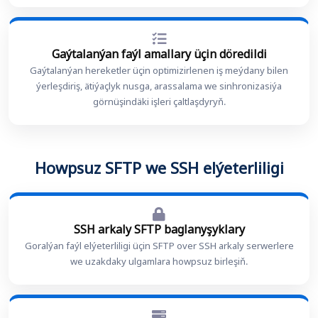
Gaýtalanýan faýl amallary üçin döredildi
Gaýtalanýan hereketler üçin optimizirlenen iş meýdany bilen
ýerleşdiriş, ätiýaçlyk nusga, arassalama we sinhronizasiýa
görnüşindäki işleri çaltlaşdyryň.
Howpsuz SFTP we SSH elýeterliligi
SSH arkaly SFTP baglanyşyklary
Goralýan faýl elýeterliligi üçin SFTP over SSH arkaly serwerlere
we uzakdaky ulgamlara howpsuz birleşiň.