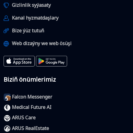
Gizlinlik syýasaty
Kanal hyzmatdaşlary
Bize ýüz tutuň
Web dizaýny we web ösüşi
Biziň önümlerimiz
Falcon Messenger
Medical Future AI
ARUS Care
ARUS RealEstate