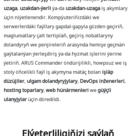
uzaga
,
uzakdan-ýerli
ýa-da
uzakdan-uzaga
iş akymlary
üçin niýetlenendir. Kompýuteriňizdäki we
serwerlerdäki faýllary gapdal-gapyla gözden geçiriň,
maglumatlary çalt tertipläň, geçiriş nobatlaryny
dolandyryň we penjireleriň arasynda hemişe geçmän
gaýtalanýan ýerleşdiriş ýa-da hyzmat işlerini ýerine
ýetiriň. ARUS Commander öndürijilikli, howpsuz we iş
stoly öňcelikli faýl iş akymyna mätäç bolan
işläp
düzüjiler
,
ulgam dolandyryjylary
,
DevOps inženerleri
,
hosting toparlary
,
web hünärmenleri
we
güýçli
ulanyjylar
üçin döredildi.
Elýeterliligiňizi saýlaň