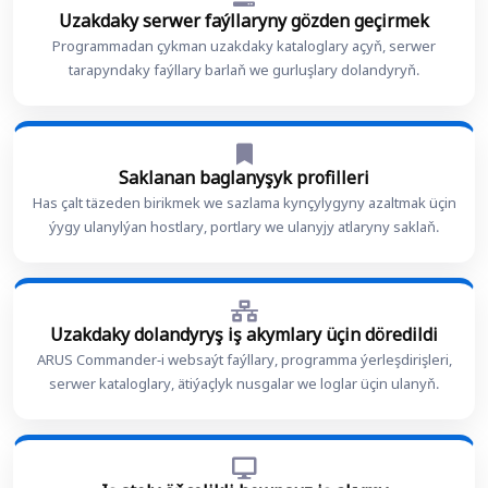
Uzakdaky serwer faýllaryny gözden geçirmek
Programmadan çykman uzakdaky kataloglary açyň, serwer
tarapyndaky faýllary barlaň we gurluşlary dolandyryň.
Saklanan baglanyşyk profilleri
Has çalt täzeden birikmek we sazlama kynçylygyny azaltmak üçin
ýygy ulanylýan hostlary, portlary we ulanyjy atlaryny saklaň.
Uzakdaky dolandyryş iş akymlary üçin döredildi
ARUS Commander-i websaýt faýllary, programma ýerleşdirişleri,
serwer kataloglary, ätiýaçlyk nusgalar we loglar üçin ulanyň.