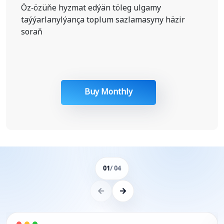
Öz-özüňe hyzmat edýän töleg ulgamy
taýýarlanylýança toplum sazlamasyny häzir
soraň
Buy Monthly
01
/ 04