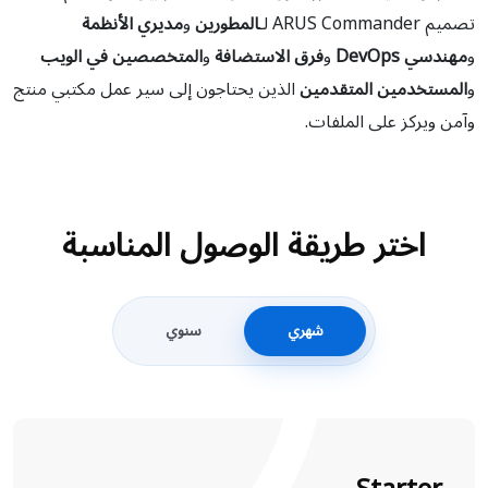
تصميم ARUS Commander لـ
المطورين
و
مديري الأنظمة
و
مهندسي DevOps
و
فرق الاستضافة
و
المتخصصين في الويب
و
المستخدمين المتقدمين
الذين يحتاجون إلى سير عمل مكتبي منتج
وآمن ويركز على الملفات.
اختر طريقة الوصول المناسبة
شهري
سنوي