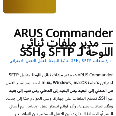
ARUS Commander
— مدير ملفات ثنائي
اللوحة لـ SFTP وSSH
إدارة ملفات SFTP وSSH ثنائية اللوحة للعمل التقني الاحترافي
ARUS Commander هو
مدير ملفات ثنائي اللوحة
و
عميل SFTP
احترافي لأنظمة
macOS
و
Windows
و
Linux
، مصمم لسير العمل
من المحلي إلى البعيد
و
من البعيد إلى المحلي
و
من بعيد إلى بعيد
عبر
SSH
. تصفح الملفات على جهازك وعلى الخوادم جنبًا إلى جنب،
ونظّم البيانات بسرعة، وأدر قوائم انتظار النقل، وتعامل مع أعمال
النشر أو الصيانة المتكررة دون التنقل المستمر بين النوافذ. تم