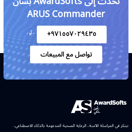
تحدث إلى AwardSofts بشأن
ARUS Commander
+٩٧١٥٥٧٠٢٩٤٣٥
− أو −
تواصل مع المبيعات
نبتكر في المراسلة الآمنة، الرعاية الصحية المدعومة بالذكاء الاصطناعي،