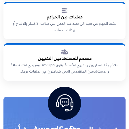
عمليات بين الخوادم
بسّط المهام من بعيد إلى بعيد عند العمل بين بيئات الاختبار والإنتاج أو
بيئات العملاء.
مصمم للمستخدمين التقنيين
ملائم جدًا للمطورين ومديري الأنظمة وفرق DevOps ومزودي الاستضافة
والمستخدمين المتقدمين الذين يتعاملون مع الملفات يوميًا.