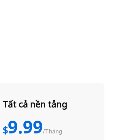
Tất cả nền tảng
9.99
$
/Tháng