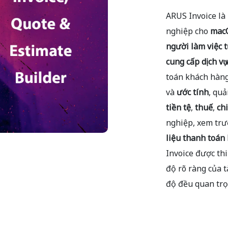
ARUS Invoice l
nghiệp cho
mac
người làm việc 
cung cấp dịch vụ
toán khách hàng
và
ước tính
, quả
tiền tệ
,
thuế
,
ch
nghiệp, xem trư
liệu thanh toán
Invoice được thi
độ rõ ràng của t
độ đều quan trọ