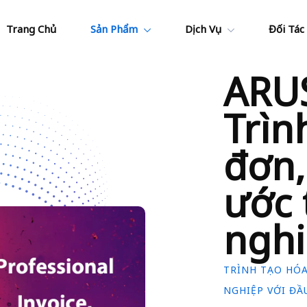
Trang Chủ
Sản Phẩm
Dịch Vụ
Đối Tác
ARUS
Trìn
đơn,
ước 
ngh
TRÌNH TẠO HÓA
NGHIỆP VỚI ĐẦ