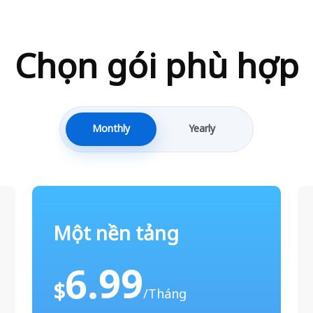
Chọn gói phù hợp
Monthly
Yearly
Một nền tảng
6.99
$
/Tháng