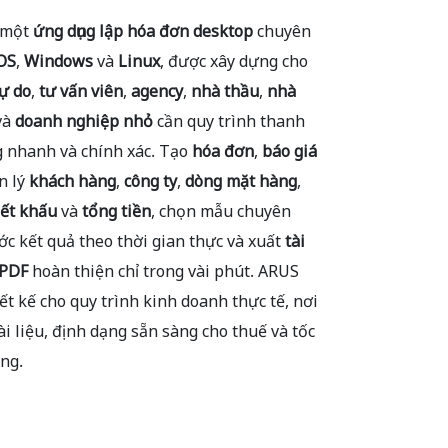
à một
ứng dụng lập hóa đơn desktop
chuyên
OS
,
Windows
và
Linux
, được xây dựng cho
tự do
,
tư vấn viên
,
agency
,
nhà thầu
,
nhà
và
doanh nghiệp nhỏ
cần quy trình thanh
 nhanh và chính xác. Tạo
hóa đơn
,
báo giá
n lý
khách hàng
,
công ty
,
dòng mặt hàng
,
iết khấu
và
tổng tiền
, chọn mẫu chuyên
ớc kết quả theo thời gian thực và xuất
tài
 PDF
hoàn thiện chỉ trong vài phút. ARUS
ết kế cho quy trình kinh doanh thực tế, nơi
ài liệu, định dạng sẵn sàng cho thuế và tốc
ng.