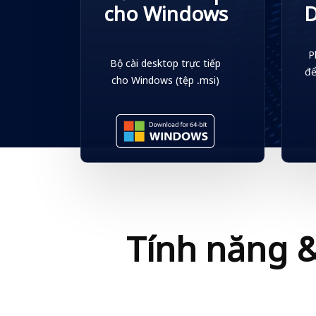
cho Windows
D
P
Bộ cài desktop trực tiếp
để
cho Windows (tệp .msi)
Tính năng &