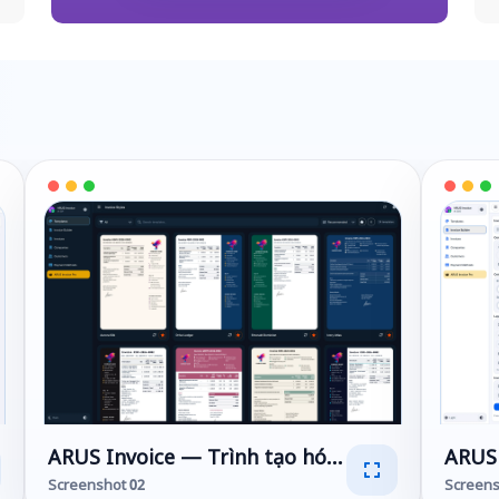
báo giá & ước tính chuyên nghiệp
ARUS Invoice — Trình tạo hóa đơn, báo giá & 
ARUS 
Screenshot 02
Screens