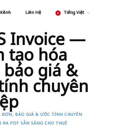
 Kênh
Liên Hệ
Tiếng Việt
 Invoice —
h tạo hóa
 báo giá &
tính chuyên
iệp
 ĐƠN, BÁO GIÁ & ƯỚC TÍNH CHUYÊN
U RA PDF SẴN SÀNG CHO THUẾ