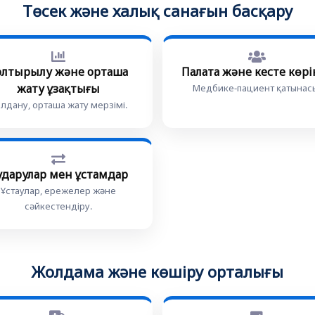
Төсек және халық санағын басқару
олтырылу және орташа
Палата және кесте көрін
жату ұзақтығы
Медбике-пациент қатынас
лдану, орташа жату мерзімі.
ударулар мен ұстамдар
Ұстаулар, ережелер және
сәйкестендіру.
Жолдама және көшіру орталығы