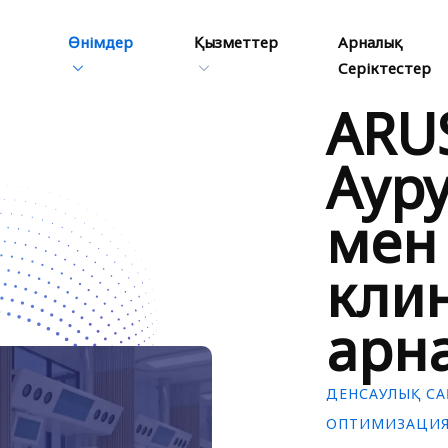
Өнімдер
Қызметтер
Арналық
Серіктестер
ARU
Аур
мен
клин
арна
ДЕНСАУЛЫҚ СА
ОПТИМИЗАЦИЯЛ