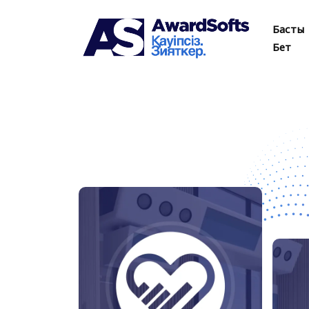
Басты
Бет