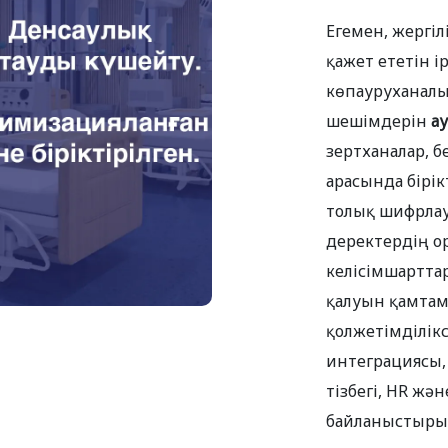
Егемен, жергіл
қажет ететін 
көпауруханалы
шешімдерін
а
зертханалар, 
арасында бірік
толық шифрлау
деректердің о
келісімшартта
қалуын қамтам
қолжетімділікс
интеграциясы,
тізбегі, HR жә
байланыстырып