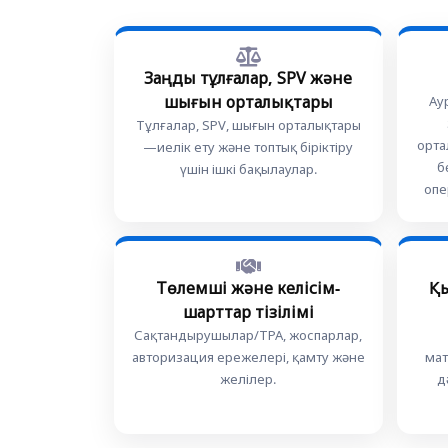
Заңды тұлғалар, SPV және
шығын орталықтары
Ау
Тұлғалар, SPV, шығын орталықтары
орта
—иелік ету және топтық біріктіру
б
үшін ішкі бақылаулар.
опе
Төлемші және келісім-
Қ
шарттар тізілімі
Сақтандырушылар/TPA, жоспарлар,
авторизация ережелері, қамту және
мат
желілер.
д