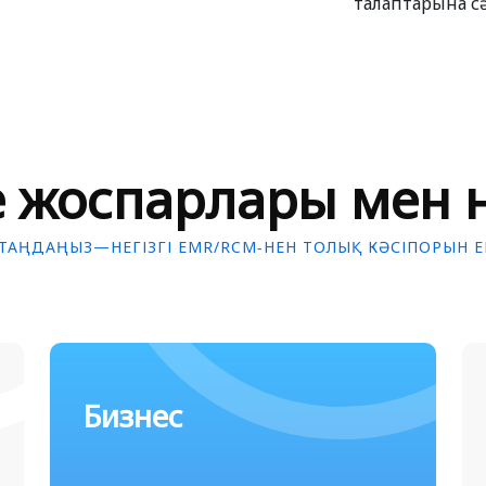
талаптарына с
e жоспарлары мен 
 ТАҢДАҢЫЗ—НЕГІЗГІ EMR/RCM-НЕН ТОЛЫҚ КӘСІПОРЫН ER
Бизнес