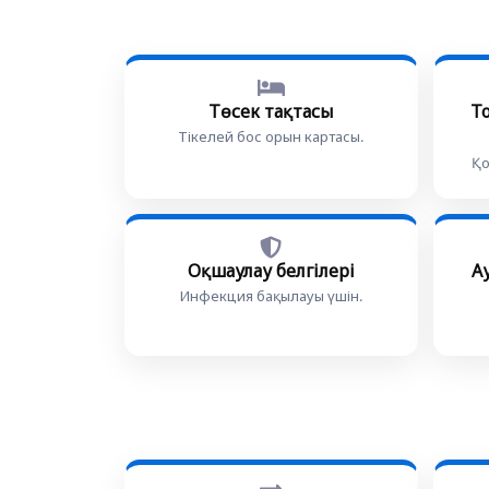
Төсек тақтасы
Т
Тікелей бос орын картасы.
Қо
Оқшаулау белгілері
А
Инфекция бақылауы үшін.