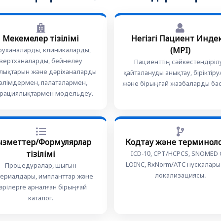
Мекемелер тізілімі
Негізгі Пациент Индек
(MPI)
руханаларды, клиникаларды,
зертханаларды, бейнелеу
Пациенттің сәйкестендірілу
лықтарын және дәріханаларды
қайталануды анықтау, біріктіру
өлімдермен, палаталармен,
және бірыңғай жазбаларды бас
рациялықтармен модельдеу.
ызметтер/Формулярлар
Кодтау және терминол
тізілімі
ICD-10, CPT/HCPCS, SNOMED 
LOINC, RxNorm/ATC нұсқалары
Процедуралар, шығын
локализациясы.
ериалдары, импланттар және
әрілерге арналған бірыңғай
каталог.