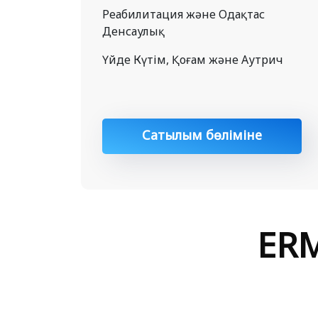
Реабилитация және Одақтас
Денсаулық
Үйде Күтім, Қоғам және Аутрич
Сатылым бөліміне
хабарласу
ERM