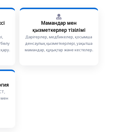
сі
Мамандар мен
қызметкерлер тізілімі
і,
Дәрігерлер, медбикелер, қосымша
/бөлу
денсаулық қызметкерлері, уақытша
қару.
мамандар, құқықтар және кестелер.
огия
CT,
 мен