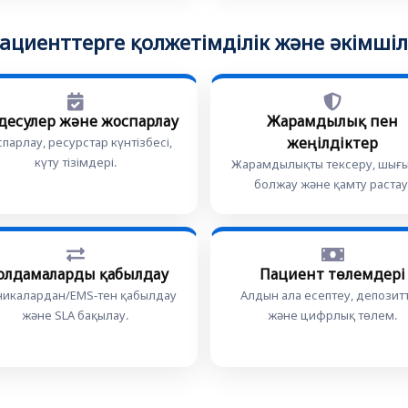
ациенттерге қолжетімділік және әкімшіл
десулер және жоспарлау
Жарамдылық пен
жеңілдіктер
парлау, ресурстар күнтізбесі,
күту тізімдері.
Жарамдылықты тексеру, шығ
болжау және қамту растау
олдамаларды қабылдау
Пациент төлемдері
никалардан/EMS-тен қабылдау
Алдын ала есептеу, депозит
және SLA бақылау.
және цифрлық төлем.