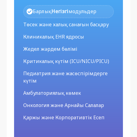
Барлық
Негізгі
модульдер
Төсек және халық санағын басқару
Клиникалық EHR ядросы
Жедел жәрдем бөлімі
Критикалық күтім (ICU/NICU/PICU)
Педиатрия және жасөспірімдерге
күтім
Амбулаториялық көмек
Онкология және Арнайы Салалар
Қаржы және Корпоративтік Есеп