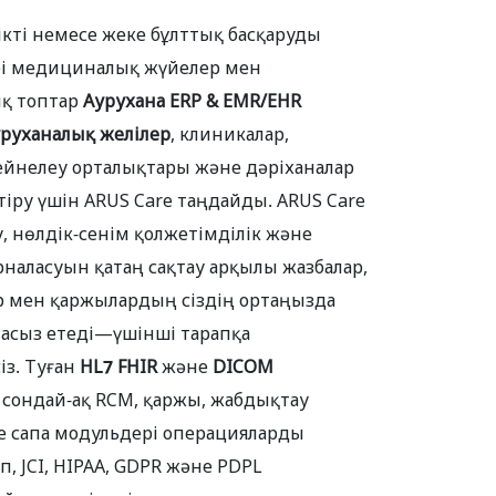
ікті немесе жеке бұлттық басқаруды
ірі медициналық жүйелер мен
қ топтар
Аурухана ERP & EMR/EHR
уруханалық желілер
, клиникалар,
бейнелеу орталықтары және дәріханалар
тіру үшін ARUS Care таңдайды. ARUS Care
, нөлдік-сенім қолжетімділік және
рналасуын қатаң сақтау арқылы жазбалар,
р мен қаржылардың сіздің ортаңызда
асыз етеді—үшінші тарапқа
із. Туған
HL7 FHIR
және
DICOM
 сондай-ақ RCM, қаржы, жабдықтау
не сапа модульдері операцияларды
, JCI, HIPAA, GDPR және PDPL