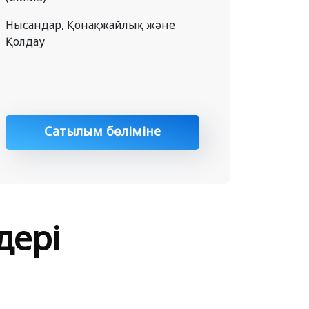
Нысандар, Қонақжайлық және
Қолдау
Сатылым бөліміне
хабарласу
дері