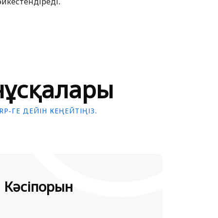
әйкестендіреді.
нұсқалары
P-ГЕ ДЕЙІН КЕҢЕЙТІҢІЗ.
Кәсіпорын