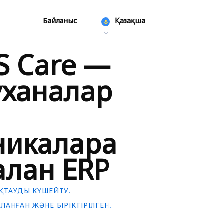
Байланыс
Қазақша
S Care —
уханалар
икаларға
лған ERP
ҚТАУДЫ КҮШЕЙТУ.
АНҒАН ЖӘНЕ БІРІКТІРІЛГЕН.