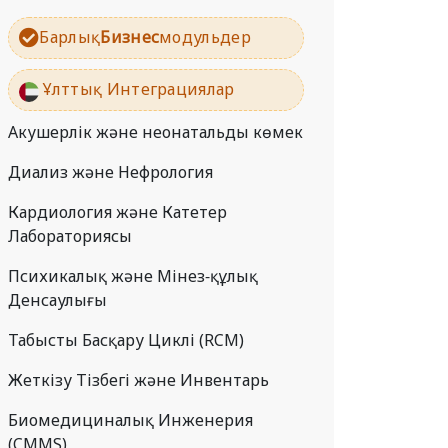
Барлық
Бизнес
модульдер
Ұлттық Интеграциялар
Акушерлік және неонатальды көмек
Диализ және Нефрология
Кардиология және Катетер
Лабораториясы
Психикалық және Мінез-құлық
Денсаулығы
Табысты Басқару Циклі (RCM)
Жеткізу Тізбегі және Инвентарь
Биомедициналық Инженерия
(CMMS)