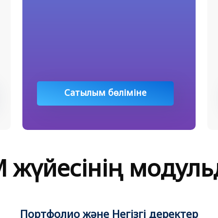
Сатылым бөліміне
хабарласу
 жүйесінің модуль
Портфолио және Негізгі деректер