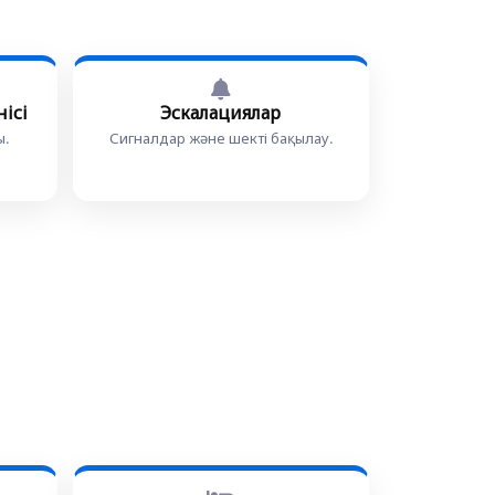
ісі
Эскалациялар
ы.
Сигналдар және шекті бақылау.