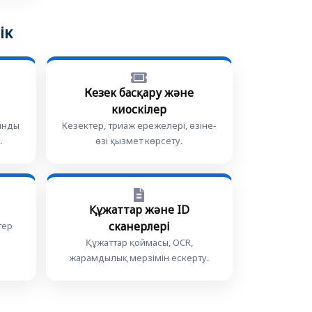
ік
Кезек басқару және
киоскілер
ынды
Кезектер, триаж ережелері, өзіне-
.
өзі қызмет көрсету.
Құжаттар және ID
сканерлері
тер
Құжаттар қоймасы, OCR,
жарамдылық мерзімін ескерту.