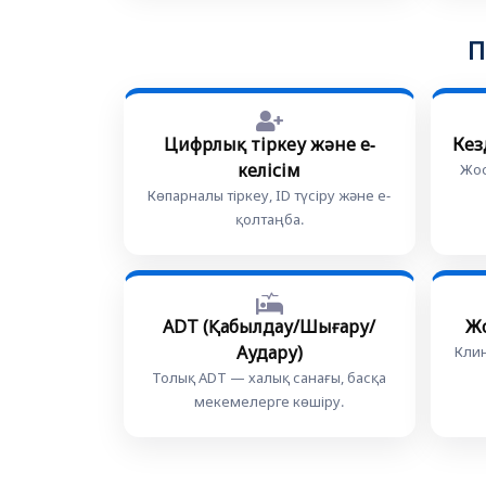
П
Цифрлық тіркеу және e-
Кез
келісім
Жос
Көпарналы тіркеу, ID түсіру және e-
қолтаңба.
ADT (Қабылдау/Шығару/
Ж
Аудару)
Кли
Толық ADT — халық санағы, басқа
мекемелерге көшіру.