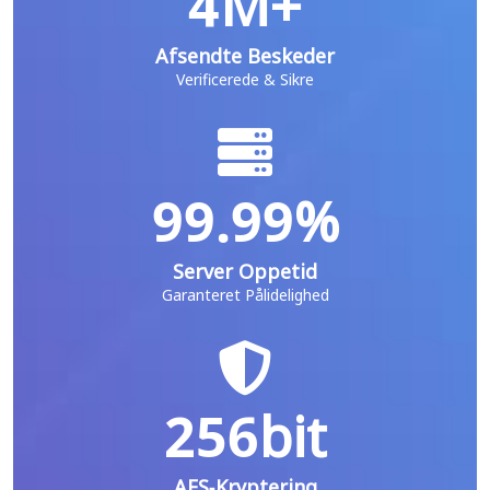
4M+
Afsendte Beskeder
Verificerede & Sikre
99.99%
Server Oppetid
Garanteret Pålidelighed
256bit
AES-Kryptering