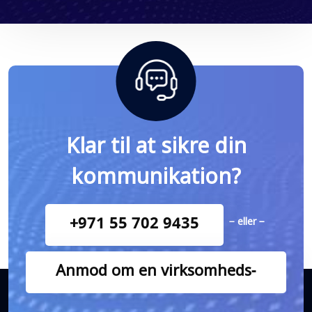
Klar til at sikre din
kommunikation?
+971 55 702 9435
− eller −
Anmod om en virksomheds-
demo