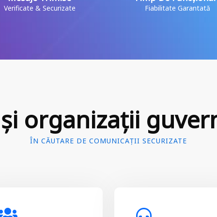
Verificate & Securizate
Fiabilitate Garantată
și organizații guve
ÎN CĂUTARE DE COMUNICAȚII SECURIZATE