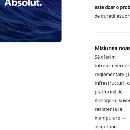
este doar o pro
de durată asupra 
Misiunea noas
Să oferim
întreprinderilor
reglementate și
infrastructurii c
platformă de
mesagerie suve
rezistentă la
manipulare —
asigurând