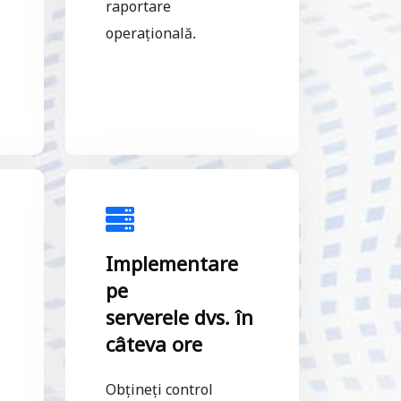
raportare
operațională.
Implementare
pe
serverele dvs. în
câteva ore
Obțineți control