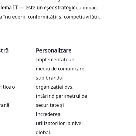
blemă IT — este un eșec strategic
cu impact
încrederii, conformității și competitivității.
tră
Personalizare
Implementați un
mediu de comunicare
sub brandul
ritice o
organizației dvs.,
întărind perimetrul de
rană,
securitate și
încrederea
utilizatorilor la nivel
global.