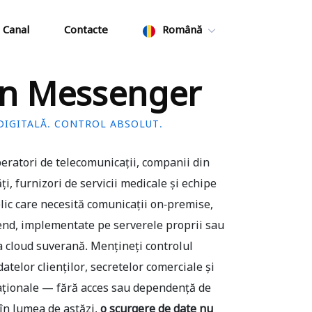
 Canal
Contacte
Română
on Messenger
DIGITALĂ. CONTROL ABSOLUT.
eratori de telecomunicații, companii din
ăți, furnizori de servicii medicale și echipe
lic care necesită comunicații on-premise,
-end, implementate pe serverele proprii sau
a cloud suverană. Mențineți controlul
atelor clienților, secretelor comerciale și
aționale — fără acces sau dependență de
, în lumea de astăzi,
o scurgere de date nu