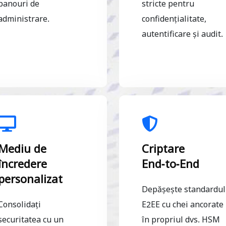
panouri de
stricte pentru
administrare.
confidențialitate,
autentificare și audit.
Mediu de
Criptare
încredere
End-to-End
personalizat
Depășește standardul
Consolidați
E2EE cu chei ancorate
securitatea cu un
în propriul dvs. HSM