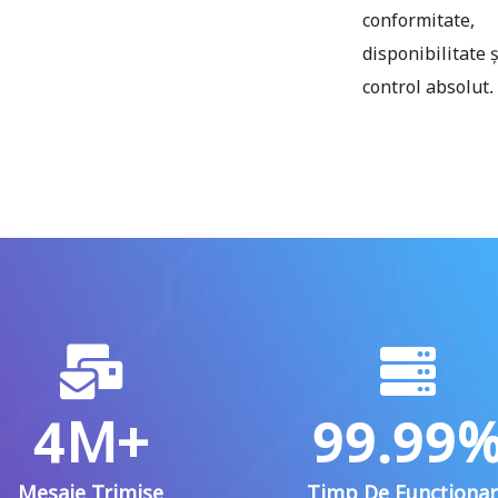
conformitate,
disponibilitate ș
control absolut.
4M+
99.99
Mesaje Trimise
Timp De Funcționar