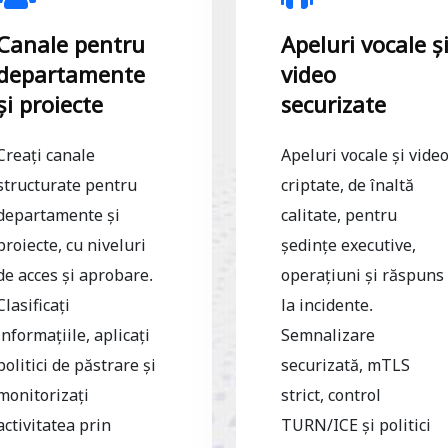
Canale pentru
Apeluri vocale ș
departamente
video
și proiecte
securizate
Creați canale
Apeluri vocale și vide
structurate pentru
criptate, de înaltă
departamente și
calitate, pentru
proiecte, cu niveluri
ședințe executive,
de acces și aprobare.
operațiuni și răspuns
Clasificați
la incidente.
informațiile, aplicați
Semnalizare
politici de păstrare și
securizată, mTLS
monitorizați
strict, control
activitatea prin
TURN/ICE și politici