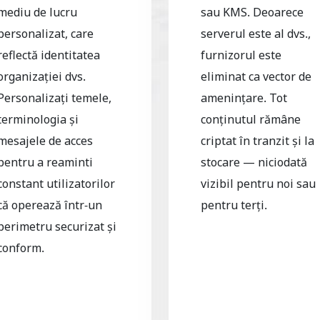
mediu de lucru
sau KMS. Deoarece
personalizat, care
serverul este al dvs.,
reflectă identitatea
furnizorul este
organizației dvs.
eliminat ca vector de
Personalizați temele,
amenințare. Tot
terminologia și
conținutul rămâne
mesajele de acces
criptat în tranzit și la
pentru a reaminti
stocare — niciodată
constant utilizatorilor
vizibil pentru noi sau
că operează într-un
pentru terți.
perimetru securizat și
conform.