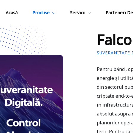
Acasă
Produse
Servicii
Parteneri De
Falc
SUVERANITATE 
Pentru bănci, op
energie și utilit
din sectorul pub
criptate end-to
în infrastructur
absolut asupra d
planurilor oper
terți. Pentru că