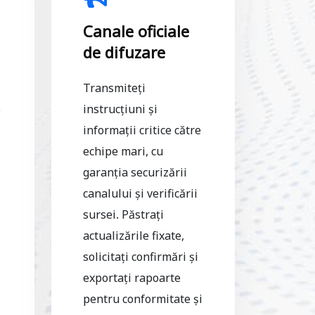
i
Canale oficiale
de difuzare
Transmiteți
o
instrucțiuni și
informații critice către
echipe mari, cu
garanția securizării
canalului și verificării
sursei. Păstrați
actualizările fixate,
solicitați confirmări și
exportați rapoarte
pentru conformitate și