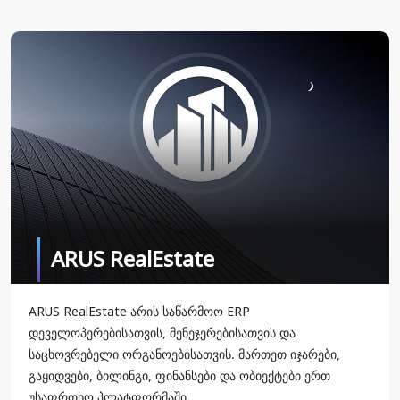
ARUS RealEstate
ARUS RealEstate არის საწარმოო ERP
დეველოპერებისათვის, მენეჯერებისათვის და
საცხოვრებელი ორგანოებისათვის. მართეთ იჯარები,
გაყიდვები, ბილინგი, ფინანსები და ობიექტები ერთ
უსაფრთხო პლატფორმაში.