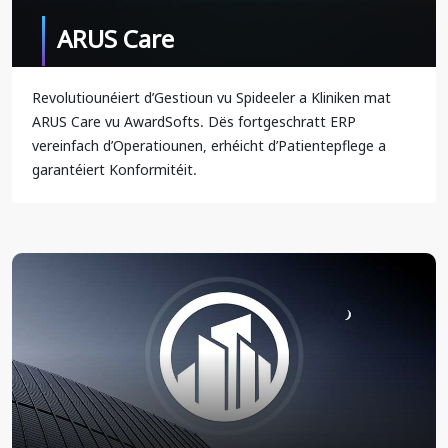
ARUS Care
Revolutiounéiert d’Gestioun vu Spideeler a Kliniken mat
ARUS Care vu AwardSofts. Dës fortgeschratt ERP
vereinfach d’Operatiounen, erhéicht d’Patientepflege a
garantéiert Konformitéit.