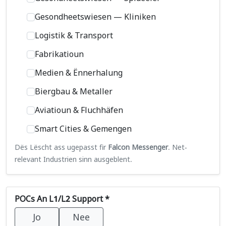
Gesondheetswiesen — Kliniken
Logistik & Transport
Fabrikatioun
Medien & Ënnerhalung
Biergbau & Metaller
Aviatioun & Fluchhäfen
Smart Cities & Gemengen
Dës Lëscht ass ugepasst fir
Falcon Messenger
. Net-
relevant Industrien sinn ausgeblent.
POCs An L1/L2 Support *
Jo
Nee