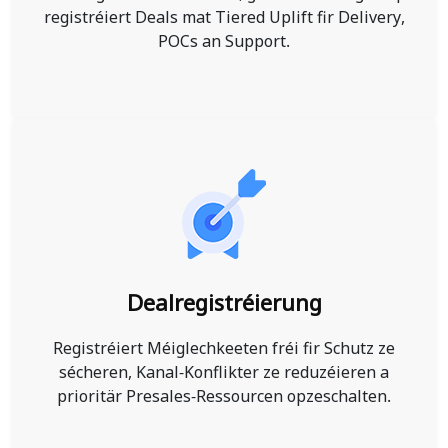
registréiert Deals mat Tiered Uplift fir Delivery,
POCs an Support.
Dealregistréierung
Registréiert Méiglechkeeten fréi fir Schutz ze
sécheren, Kanal-Konflikter ze reduzéieren a
prioritär Presales-Ressourcen opzeschalten.