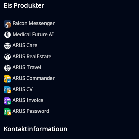
Eis Produkter
Falcon Messenger
Medical Future AI
ARUS Care
ARUS RealEstate
ARUS Travel
ARUS Commander
ARUS CV
ARUS Invoice
ARUS Password
Kontaktinformatioun