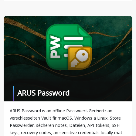
ARUS Password
ARUS Password is an offline Passwuert-Geréiertr an
verschlësselten Vault fir macOS, Windows a Linux. Store
Passwierder, sécheren notes, Dateien, API tokens, SSH
keys, recovery codes, an sensitive credentials locally mat