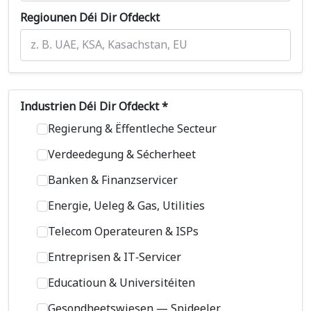
Regiounen Déi Dir Ofdeckt
Industrien Déi Dir Ofdeckt *
Regierung & Ëffentleche Secteur
Verdeedegung & Sécherheet
Banken & Finanzservicer
Energie, Ueleg & Gas, Utilities
Telecom Operateuren & ISPs
Entreprisen & IT-Servicer
Educatioun & Universitéiten
Gesondheetswiesen — Spideeler