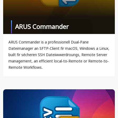
ARUS Commander
ARUS Commander is a professionell Dual-Pane
Dateimanager an SFTP-Client fir macOS, Windows a Linux,
built fir sécheren SSH Dateiiwwerdroungs, Remote Server
management, an efficient local-to-Remote or Remote-to-
Remote Workflows.