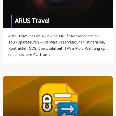
ARUS Travel
ARUS Travel ass en All-in-One ERP fir Reesagencen an
Tour-Operateuren — verwalt Reservatiounen, Itinerairen,
Kontrakter, GDS, Comptabilitéit, TVA a Multi-Währung op
enger séchere Plattform.