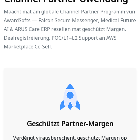
Maacht mat am globale Channel Partner Programm vun
AwardSofts — Falcon Secure Messenger, Medical Future
AI & ARUS Care ERP resellen mat geschützt Margen,
Dealregistréierung, POC/L1–L2 Support an AWS
Marketplace Co-Sell.
Geschützt Partner-Margen
Verdéngt virausberechent, geschützt Margen op