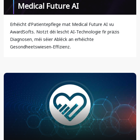
Medical Future AI
Erhéicht d’Patientepflege mat Medical Future AI vu
AwardSofts. Notzt déi lescht AI-Technologie fir präzis
Diagnosen, méi séier Abléck an erhéichte
Gesondheetswiesen-Effizienz.