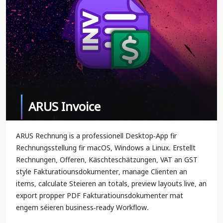
ARUS Invoice
ARUS Rechnung is a professionell Desktop-App fir
Rechnungsstellung fir macOS, Windows a Linux. Erstellt
Rechnungen, Offeren, Käschteschätzungen, VAT an GST
style Fakturatiounsdokumenter, manage Clienten an
items, calculate Steieren an totals, preview layouts live, an
export propper PDF Fakturatiounsdokumenter mat
engem séieren business-ready Workflow.