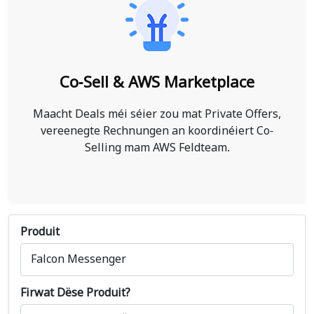
Co-Sell & AWS Marketplace
Maacht Deals méi séier zou mat Private Offers,
vereenegte Rechnungen an koordinéiert Co-
Selling mam AWS Feldteam.
Produit
Firwat Dëse Produit?