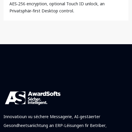
AES-256 encryption, optional Touch ID unlock, an
Privatsphär-first Desktop control.
Innovatioun vu séchere Messagerie, AI-gestäerter
Gesondheetsariichtung an ERP-Léisungen fir Betriber,