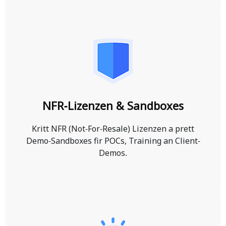
NFR-Lizenzen & Sandboxes
Kritt NFR (Not-For-Resale) Lizenzen a prett
Demo-Sandboxes fir POCs, Training an Client-
Demos.