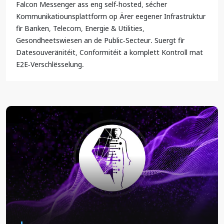
Falcon Messenger ass eng self-hosted, sécher
Kommunikatiounsplattform op Ärer eegener Infrastruktur
fir Banken, Telecom, Energie & Utilities,
Gesondheetswiesen an de Public-Secteur. Suergt fir
Datesouveränitéit, Conformitéit a komplett Kontroll mat
E2E-Verschlësselung.