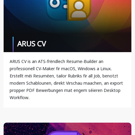
ARUS CV
ARUS CV is an ATS-frëndlech Resume-Builder an
professionell CV-Maker fir macOS, Windows a Linux.
Erstellt méi Resuméen, tailor Rubriks fir all Job, benotzt
modern Schablounen, direkt Virschau maachen, an export
propper PDF Bewerbungen mat engem séieren Desktop
Workflow.