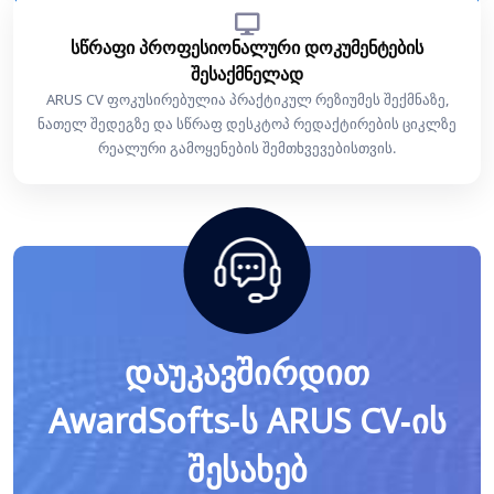
სწრაფი პროფესიონალური დოკუმენტების
შესაქმნელად
ARUS CV ფოკუსირებულია პრაქტიკულ რეზიუმეს შექმნაზე,
ნათელ შედეგზე და სწრაფ დესკტოპ რედაქტირების ციკლზე
რეალური გამოყენების შემთხვევებისთვის.
დაუკავშირდით
AwardSofts-ს ARUS CV-ის
შესახებ