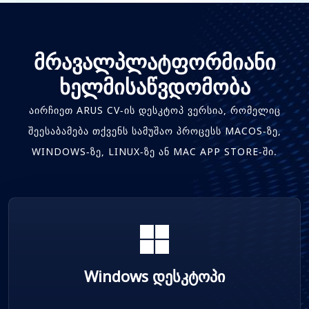
მრავალპლატფორმიანი
ხელმისაწვდომობა
ᲐᲘᲠᲩᲘᲔᲗ ARUS CV-ᲘᲡ ᲓᲔᲡᲙᲢᲝᲞ ᲕᲔᲠᲡᲘᲐ, ᲠᲝᲛᲔᲚᲘᲪ
ᲨᲔᲔᲡᲐᲑᲐᲛᲔᲑᲐ ᲗᲥᲕᲔᲜᲡ ᲡᲐᲛᲣᲨᲐᲝ ᲞᲠᲝᲪᲔᲡᲡ MACOS-ᲖᲔ,
WINDOWS-ᲖᲔ, LINUX-ᲖᲔ ᲐᲜ MAC APP STORE-ᲨᲘ.
Windows დესკტოპი