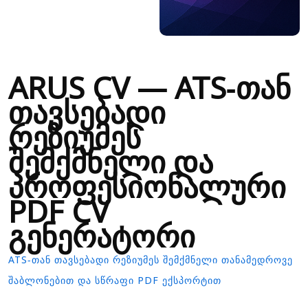
ARUS CV — ATS-თან
თავსებადი
რეზიუმეს
შემქმნელი და
პროფესიონალური
PDF CV
გენერატორი
ATS-ᲗᲐᲜ ᲗᲐᲕᲡᲔᲑᲐᲓᲘ ᲠᲔᲖᲘᲣᲛᲔᲡ ᲨᲔᲛᲥᲛᲜᲔᲚᲘ ᲗᲐᲜᲐᲛᲔᲓᲠᲝᲕᲔ
ᲨᲐᲑᲚᲝᲜᲔᲑᲘᲗ ᲓᲐ ᲡᲬᲠᲐᲤᲘ PDF ᲔᲥᲡᲞᲝᲠᲢᲘᲗ