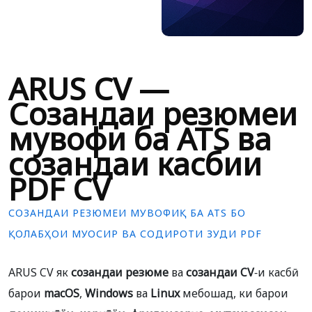
ARUS CV —
Созандаи резюмеи
мувофиқ ба ATS ва
созандаи касбии
PDF CV
СОЗАНДАИ РЕЗЮМЕИ МУВОФИҚ БА ATS БО
ҚОЛАБҲОИ МУОСИР ВА СОДИРОТИ ЗУДИ PDF
ARUS CV як
созандаи резюме
ва
созандаи CV
-и касбӣ
барои
macOS
,
Windows
ва
Linux
мебошад, ки барои