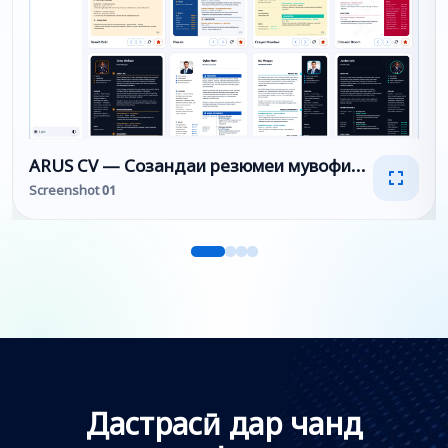
ARUS CV — Созандаи резюмеи мувофиқ ба ATS ва 
Screenshot 01
Дастрасӣ дар чанд