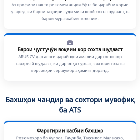
Аз профили нав то резюмеи анҷомёфта бо ҷараёни корие
гузаред, ки барои таҳрири зуди мизи корӣ сохта шудааст, на
барои мураккабии нолозим.
Барои ҷустуҷӯи воқеии кор сохта шудааст
ARUS CV дар асоси ҷараёнҳои амалии дархости кор
тарҳрезӣ шудааст, ки дар онҳо суръат, сохтори тоза ва
версияҳои сершумор аҳамият доранд.
Бахшҳои чандир ва сохтори мувофиқ
ба ATS
Фарогирии касбии бахшҳо
Резюмеҳоро бо Хулоса, Таҷриба, Таҳсилот, Малакаҳо,