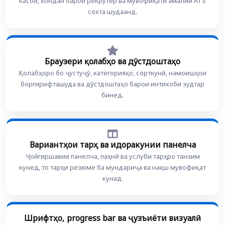
касбӣ, хондан барои рекрутер ва мувофиқати амалии ATS
сохта шудаанд.
Браузери қолабҳо ва дӯстдоштаҳо
Қолабҳоро бо ҷустуҷӯ, категорияҳо, сорткунӣ, намоишҳои
боргирифташуда ва дӯстдоштаҳо барои интихоби зудтар
бинед.
Вариантҳои тарҳ ва идоракунии панелча
Ҷойгиршавии панелча, паҳнӣ ва услуби тарҳро танзим
кунед, то тарҳи резюме ба мундариҷа ва нақш мувофиқат
кунад.
Шрифтҳо, progress bar ва ҷузъиёти визуалӣ