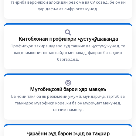
таҷриба версияҳои алоҳидаи резюме ва CV созед, бе он ки
ҳар дафъа аз сифр оғоз кунед.
Китобхонаи профилҳои ҷустуҷӯшаванда
Профилҳои захирашударо зуд ташкил ва ҷустуҷӯ кунед, то
вақте имконияти нав пайдо мешавад, фавран ба таҳрир
баргардед.
Мутобиқсозӣ барои ҳар мавқеъ
Ба ҷойи такя ба як резюмеии умумӣ, мундариҷа, тартиб ва
таъкидро мувофиқи коре, ки ба он муроҷиат мекунед,
танзим намоед.
Ҷараёни зуд барои эҷод ва таҳрир