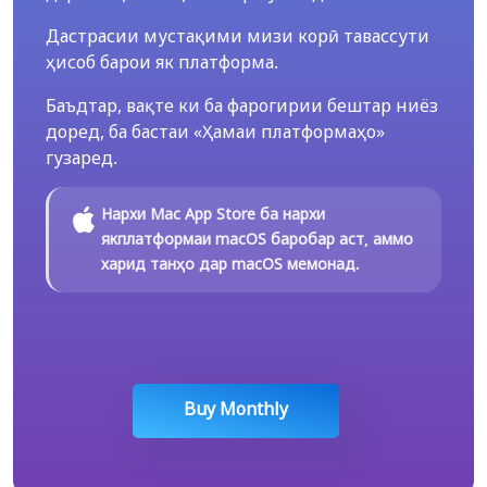
Дастрасии мустақими мизи корӣ тавассути
ҳисоб барои як платформа.
Баъдтар, вақте ки ба фарогирии бештар ниёз
доред, ба бастаи «Ҳамаи платформаҳо»
гузаред.
Нархи Mac App Store ба нархи
якплатформаи macOS баробар аст, аммо
харид танҳо дар macOS мемонад.
Buy Monthly