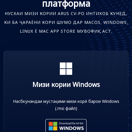
платформа
НУСХАИ МИЗИ КОРИИ ARUS CV-РО ИНТИХОБ КУНЕД,
КИ БА ҶАРАЁНИ КОРИ ШУМО ДАР MACOS, WINDOWS,
LINUX Ё MAC APP STORE МУВОФИҚ АСТ.
Мизи кории Windows
Насбкунандаи мустақими мизи корӣ барои Windows
(.msi файл)