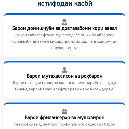
истифодаи касбӣ
Барои донишҷӯён ва довталабони кори аввал
CV-ҳои сайқалёфтаро зуд созед, бе он ки бо абзорҳои
мураккаби дизайн ё муҳаррирони аз ҳад печидаи ҳуҷҷат
сарукор гиред.
Барои мутахассисон ва роҳбарон
Барои нақшҳои гуногуни калонсол, муштариён ё соҳаҳо
якчанд версияи сайқалёфтаи резюмеро нигоҳ доред.
Барои фрилансерҳо ва мушовирон
Резюмеҳо ва ҳуҷҷатҳои профилии мақсаднокро барои