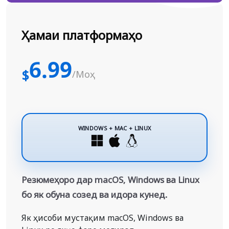
Ҳамаи платформаҳо
6.99
$
/Моҳ
WINDOWS + MAC + LINUX
Резюмеҳоро дар macOS, Windows ва Linux
бо як обуна созед ва идора кунед.
Як ҳисоби мустақим macOS, Windows ва