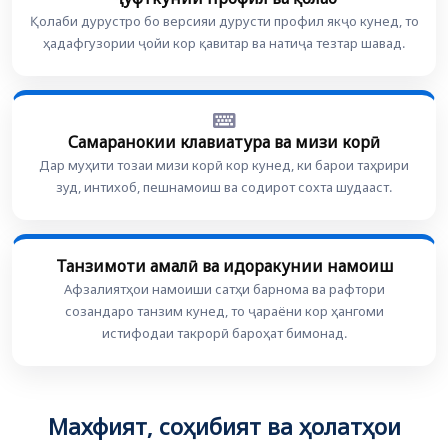
Қолаби дурустро бо версияи дурусти профил якҷо кунед, то
ҳадафгузории ҷойи кор қавитар ва натиҷа тезтар шавад.
Самаранокии клавиатура ва мизи корӣ
Дар муҳити тозаи мизи корӣ кор кунед, ки барои таҳрири
зуд, интихоб, пешнамоиш ва содирот сохта шудааст.
Танзимоти амалӣ ва идоракунии намоиш
Афзалиятҳои намоиши сатҳи барнома ва рафтори
созандаро танзим кунед, то ҷараёни кор ҳангоми
истифодаи такрорӣ бароҳат бимонад.
Махфият, соҳибият ва ҳолатҳои