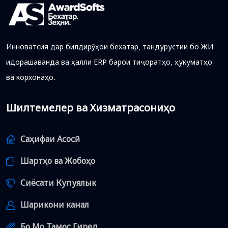
Инноватсия дар билдирӯҳои бехатар, тандурустии бо ЖИ
идорашаванда ва ҳалли ERP барои тиҷоратҳо, ҳукуматҳо
ва корхонаҳо.
Шилтемелер ва Хизматрасониҳо
Саҳифаи Асосӣ
Шартҳо ва Жобоҳо
Сиёсати Купуялык
Шарикони канал
Бо Мо Тамос Гиред