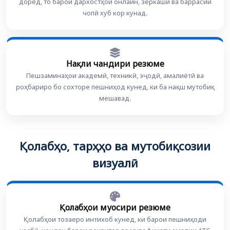
доред, то барои дархостҳои онлайн, зеркашӣ ва баррасии
чопӣ хуб кор кунад.
Нақли чандири резюме
Пешзаминаҳои академӣ, техникӣ, эҷодӣ, амалиётӣ ва
роҳбариро бо сохторе пешниҳод кунед, ки ба нақш мутобиқ
мешавад.
Қолабҳо, тарҳҳо ва мутобиқсозии
визуалӣ
Қолабҳои муосири резюме
Қолабҳои тозаеро интихоб кунед, ки барои пешниҳоди