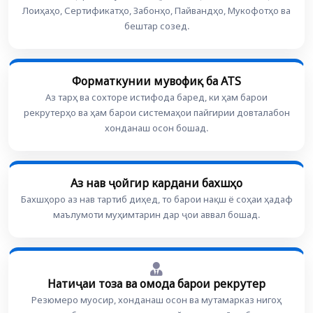
Лоиҳаҳо, Сертификатҳо, Забонҳо, Пайвандҳо, Мукофотҳо ва
бештар созед.
Форматкунии мувофиқ ба ATS
Аз тарҳ ва сохторе истифода баред, ки ҳам барои
рекрутерҳо ва ҳам барои системаҳои пайгирии довталабон
хонданаш осон бошад.
Аз нав ҷойгир кардани бахшҳо
Бахшҳоро аз нав тартиб диҳед, то барои нақш ё соҳаи ҳадаф
маълумоти муҳимтарин дар ҷои аввал бошад.
Натиҷаи тоза ва омода барои рекрутер
Резюмеро муосир, хонданаш осон ва мутамарказ нигоҳ