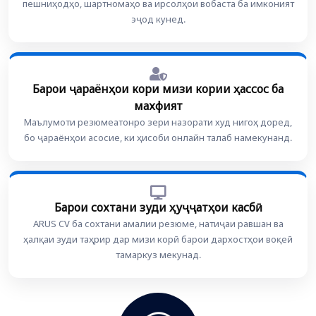
пешниҳодҳо, шартномаҳо ва ирсолҳои вобаста ба имконият
эҷод кунед.
Барои ҷараёнҳои кори мизи кории ҳассос ба
махфият
Маълумоти резюмеатонро зери назорати худ нигоҳ доред,
бо ҷараёнҳои асосие, ки ҳисоби онлайн талаб намекунанд.
Барои сохтани зуди ҳуҷҷатҳои касбӣ
ARUS CV ба сохтани амалии резюме, натиҷаи равшан ва
ҳалқаи зуди таҳрир дар мизи корӣ барои дархостҳои воқеӣ
тамаркуз мекунад.