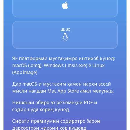
LINUX
Як платформаи мустақимро интихоб кунед:
macOS (.dmg), Windows (.msi/.exe) ё Linux
(AppImage).
Дар macOS-и мустақим ҳамон нархи асосӣ
мисли нақшаи Mac App Store амал мекунад.
Нишонаи обиро аз резюмеҳои PDF-и
содиршуда хориҷ кунед
Сифати премиумии содиротро барои
дархостҳои ниҳоии кор кушоед