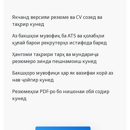
Якчанд версияи резюме ва CV созед ва
таҳрир кунед
Аз бахшҳои мувофиқ ба ATS ва қолабҳои
қулай барои рекрутерҳо истифода баред
Ҳангоми таҳрири тарҳ ва мундариҷа
резюмеро зинда пешнамоиш кунед
Бахшҳоро мувофиқи ҳар як вазифаи корӣ аз
нав ҷойгир кунед
Резюмеҳои PDF-ро бо нишонаи обӣ содир
кунед