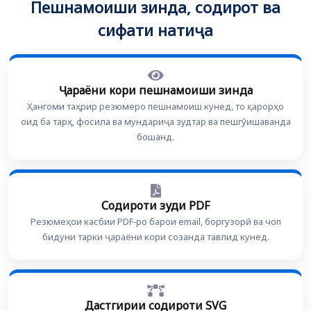
Пешнамоиши зинда, содирот ва
сифати натиҷа
Ҷараёни кори пешнамоиши зинда
Ҳангоми таҳрир резюмеро пешнамоиш кунед, то қарорҳо
оид ба тарҳ, фосила ва мундариҷа зудтар ва пешгӯишаванда
бошанд.
Содироти зуди PDF
Резюмеҳои касбии PDF-ро барои email, боргузорӣ ва чоп
бидуни тарки ҷараёни кори созанда тавлид кунед.
Дастгирии содироти SVG