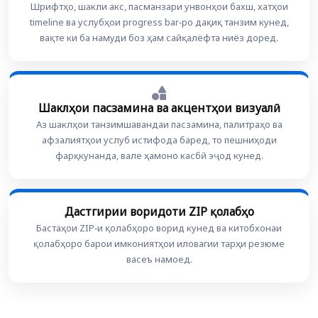
Шрифтҳо, шакли акс, пасманзари унвонҳои бахш, хатҳои
timeline ва услубҳои progress bar-ро дақиқ танзим кунед,
вақте ки ба намуди боз ҳам сайқалёфта ниёз доред.
Шаклҳои пасзамина ва акцентҳои визуалӣ
Аз шаклҳои танзимшавандаи пасзамина, палитраҳо ва
афзалиятҳои услуб истифода баред, то пешниҳоди
фарқкунанда, вале ҳамоно касбӣ эҷод кунед.
Дастгирии воридоти ZIP қолабҳо
Бастаҳои ZIP-и қолабҳоро ворид кунед ва китобхонаи
қолабҳоро барои имкониятҳои иловагии тарҳи резюме
васеъ намоед.