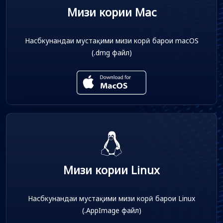
Мизи кории Mac
Насбкунандаи мустақими мизи корӣ барои macOS
(.dmg файл)
Мизи кории Linux
Насбкунандаи мустақими мизи корӣ барои Linux
(.AppImage файл)