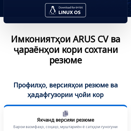
Имкониятҳои ARUS CV ва
ҷараёнҳои кори сохтани
резюме
Профилҳо, версияҳои резюме ва
ҳадафгузории ҷойи кор
Якчанд версияи резюме
Барои вазифаҳо, соҳаҳо, муштариён ё сатҳҳои гуногуни