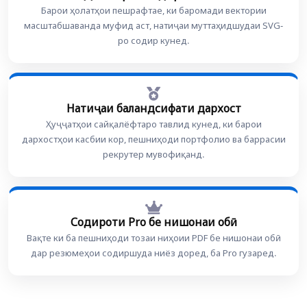
Барои ҳолатҳои пешрафтае, ки баромади вектории
масштабшаванда муфид аст, натиҷаи муттаҳидшудаи SVG-
ро содир кунед.
Натиҷаи баландсифати дархост
Ҳуҷҷатҳои сайқалёфтаро тавлид кунед, ки барои
дархостҳои касбии кор, пешниҳоди портфолио ва баррасии
рекрутер мувофиқанд.
Содироти Pro бе нишонаи обӣ
Вақте ки ба пешниҳоди тозаи ниҳоии PDF бе нишонаи обӣ
дар резюмеҳои содиршуда ниёз доред, ба Pro гузаред.