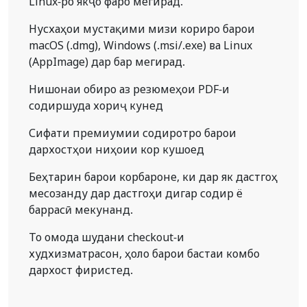
Linux-ро якҷо фаро мегирад.
Нусхаҳои мустақими мизи кориро барои
macOS (.dmg), Windows (.msi/.exe) ва Linux
(AppImage) дар бар мегирад.
Нишонаи обиро аз резюмеҳои PDF-и
содиршуда хориҷ кунед
Сифати премиумии содиротро барои
дархостҳои ниҳоии кор кушоед
Беҳтарин барои корбароне, ки дар як дастгоҳ
месозанду дар дастгоҳи дигар содир ё
баррасӣ мекунанд.
То омода шудани checkout-и
худхизматрасон, ҳоло барои бастаи комбо
дархост фиристед.