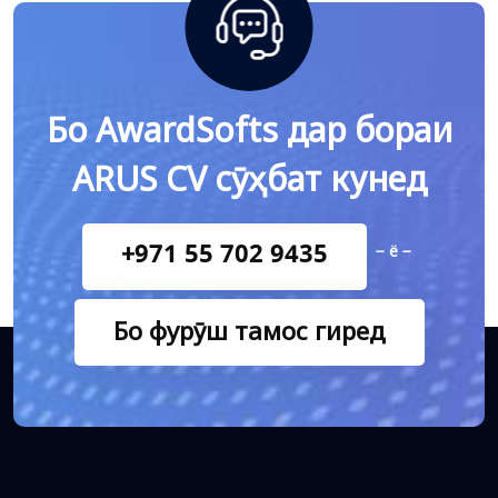
Бо AwardSofts дар бораи
ARUS CV сӯҳбат кунед
+971 55 702 9435
− ё −
Бо фурӯш тамос гиред