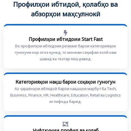
Профилҳои ибтидоӣ, қолабҳо ва
абзорҳои маҳсулнокӣ
Профилҳои ибтидоии Start Fast
Бо профилҳои ибтидоии резюме барои категорияҳои
гуногуни кор оғоз кунед, то монеаи саҳифаи холӣ кам
шавад ва тезтар пеш равед.
Категорияҳои нақш барои соҳаҳои гуногун
Аз ҷараёнҳои ибтидоӣ барои нақшҳои марбут ба Tech,
Business, Finance, HR, Healthcare, Education, Retail ва Logistics
истифода баред.
Ҷуфткунии профил ва қолаб