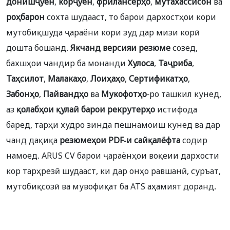
донишҷӯён
,
корҷӯён
,
фрилансерҳо
,
мутахассисон
ва
роҳбарон
сохта шудааст, то барои дархостҳои кори
мутобиқшуда ҷараёни кори зуд дар мизи корӣ
дошта бошанд.
Якчанд версияи резюме
созед,
бахшҳои чандир ба монанди
Хулоса
,
Таҷриба
,
Таҳсилот
,
Малакаҳо
,
Лоиҳаҳо
,
Сертификатҳо
,
Забонҳо
,
Пайвандҳо
ва
Мукофотҳо
-ро ташкил кунед,
аз
қолабҳои қулай барои рекрутерҳо
истифода
баред, тарҳи худро зинда пешнамоиш кунед ва дар
чанд дақиқа
резюмеҳои PDF-и сайқалёфта
содир
намоед. ARUS CV барои ҷараёнҳои воқеии дархости
кор тарҳрезӣ шудааст, ки дар онҳо равшанӣ, суръат,
мутобиқсозӣ ва мувофиқат ба ATS аҳамият доранд.