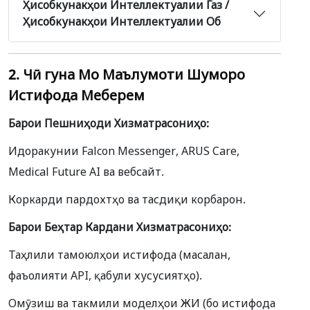
Ҳисобкунакҳои Интеллектуалии Газ /
Ҳисобкунакҳои Интеллектуалии Об
2. Чӣ гуна Мо Маълумоти Шуморо
Истифода Меберем
Барои Пешниҳоди Хизматрасониҳо:
Идоракунии Falcon Messenger, ARUS Care,
Medical Future AI ва вебсайт.
Коркарди пардохтҳо ва тасдиқи корбарон.
Барои Беҳтар Кардани Хизматрасониҳо:
Таҳлили тамоюлҳои истифода (масалан,
фаъолияти API, қабули хусусиятҳо).
Омӯзиш ва такмили моделҳои ЖИ (бо истифода