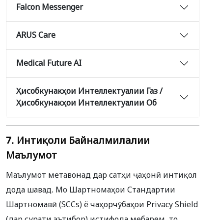
Falcon Messenger
ARUS Care
Medical Future AI
Ҳисобкунакҳои Интеллектуалии Газ /
Ҳисобкунакҳои Интеллектуалии Об
7. Интиқоли Байналмилалии
Маълумот
Маълумот метавонад дар сатҳи ҷаҳонӣ интиқол
дода шавад. Мо Шартномаҳои Стандартии
Шартномавӣ (SCCs) ё чаҳорчӯбаҳои Privacy Shield
(дар сурати эътибор) истифода мебарем, то