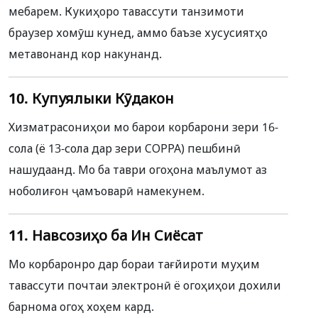
мебарем. Кукиҳоро тавассути танзимоти
браузер хомӯш кунед, аммо баъзе хусусиятҳо
метавонанд кор накунанд.
10. Купуялыки Кӯдакон
Хизматрасониҳои мо барои корбарони зери 16-
сола (ё 13-сола дар зери COPPA) пешбинӣ
нашудаанд. Мо ба таври огоҳона маълумот аз
ноболиғон ҷамъоварӣ намекунем.
11. Навсозиҳо ба Ин Сиёсат
Мо корбаронро дар бораи тағйироти муҳим
тавассути почтаи электронӣ ё огоҳиҳои дохили
барнома огоҳ хоҳем кард.