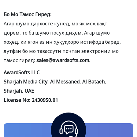
Бо Мо Тамос Гиред:
Агар шумо дархосте кунед, мо як моҳ вақт
дорем, то ба шумо посух диҳем. Агар шумо
хоҳед, ки ягон аз ин ҳуқуқҳоро истифода баред,
лутфан бо мо тавассути почтаи электронии мо
тамос гиред:
sales@awardsofts.com
.
AwardSofts LLC
Sharjah Media City, Al Messaned, Al Bataeh,
Sharjah, UAE
License No: 2430950.01