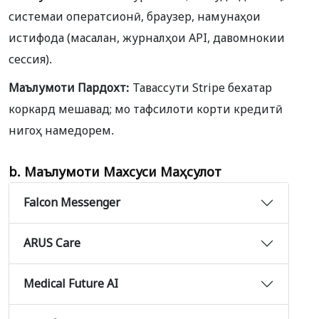
системаи оператсионӣ, браузер, намунаҳои
истифода (масалан, журналҳои API, давомнокии
сессия).
Маълумоти Пардохт:
Тавассути Stripe бехатар
коркард мешавад; мо тафсилоти корти кредитӣ
нигоҳ намедорем.
b.
Маълумоти Махсуси Маҳсулот
Falcon Messenger
ARUS Care
Medical Future AI