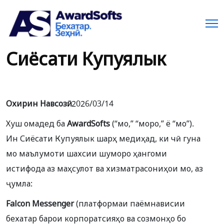
Сиёсати Купуялык
Охирин Навсозӣ:
2026/03/14
Хуш омадед ба
AwardSofts
(“мо,” “моро,” ё “мо”).
Ин Сиёсати Купуялык шарҳ медиҳад, ки чӣ гуна
мо маълумоти шахсии шуморо ҳангоми
истифода аз маҳсулот ва хизматрасониҳои мо, аз
ҷумла:
Falcon Messenger
(платформаи паёмнависии
бехатар барои корпоратсияҳо ва созмонҳо бо