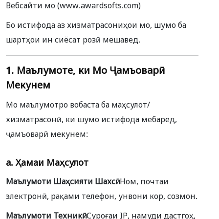
Вебсайти мо (
www.awardsofts.com
)
Бо истифода аз хизматрасониҳои мо, шумо ба
шартҳои ин сиёсат розӣ мешавед.
1. Маълумоте, ки Мо Ҷамъоварӣ
Мекунем
Мо маълумотро вобаста ба маҳсулот/
хизматрасонӣ, ки шумо истифода мебаред,
ҷамъоварӣ мекунем:
a.
Ҳамаи Маҳсулот
Маълумоти Шаҳсияти Шахсӣ:
Ном, почтаи
электронӣ, рақами телефон, унвони кор, созмон.
Маълумоти Техникӣ:
Суроғаи IP, намуди дастгоҳ,