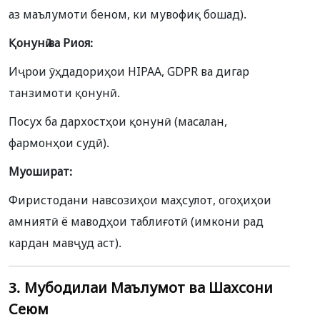
аз маълумоти беном, ки мувофиқ бошад).
Қонунӣ ва Риоя:
Иҷрои ӯҳдадориҳои HIPAA, GDPR ва дигар
танзимоти қонунӣ.
Посух ба дархостҳои қонунӣ (масалан,
фармонҳои судӣ).
Муошират:
Фиристодани навсозиҳои маҳсулот, огоҳиҳои
амниятӣ ё маводҳои таблиғотӣ (имкони рад
кардан мавҷуд аст).
3. Мубодилаи Маълумот ва Шахсони
Сеюм