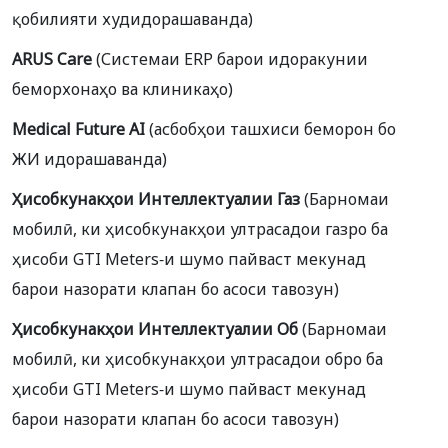
қобилияти худидорашаванда)
ARUS Care
(Системаи ERP барои идоракунии
беморхонаҳо ва клиникаҳо)
Medical Future AI
(асбобҳои ташхиси беморон бо
ЖИ идорашаванда)
Ҳисобкунакҳои Интеллектуалии Газ
(Барномаи
мобилӣ, ки ҳисобкунакҳои ултрасадои газро ба
ҳисоби GTI Meters-и шумо пайваст мекунад
барои назорати клапан бо асоси тавозун)
Ҳисобкунакҳои Интеллектуалии Об
(Барномаи
мобилӣ, ки ҳисобкунакҳои ултрасадои обро ба
ҳисоби GTI Meters-и шумо пайваст мекунад
барои назорати клапан бо асоси тавозун)