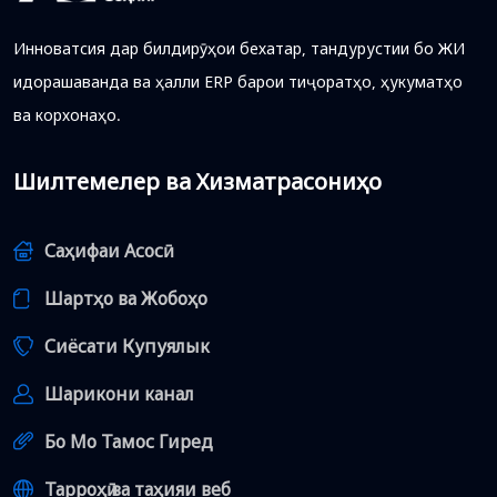
Инноватсия дар билдирӯҳои бехатар, тандурустии бо ЖИ
идорашаванда ва ҳалли ERP барои тиҷоратҳо, ҳукуматҳо
ва корхонаҳо.
Шилтемелер ва Хизматрасониҳо
Саҳифаи Асосӣ
Шартҳо ва Жобоҳо
Сиёсати Купуялык
Шарикони канал
Бо Мо Тамос Гиред
Тарроҳӣ ва таҳияи веб