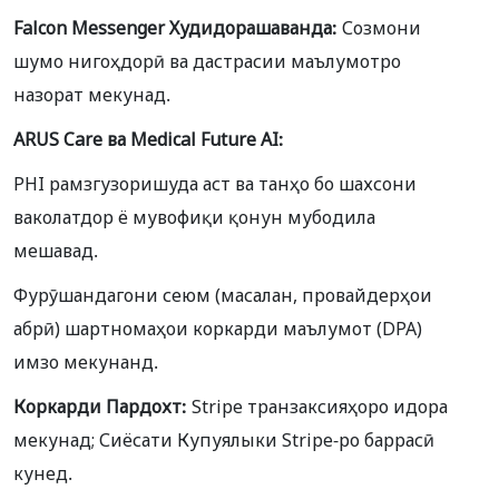
Falcon Messenger Худидорашаванда:
Созмони
шумо нигоҳдорӣ ва дастрасии маълумотро
назорат мекунад.
ARUS Care ва Medical Future AI:
PHI рамзгузоришуда аст ва танҳо бо шахсони
ваколатдор ё мувофиқи қонун мубодила
мешавад.
Фурӯшандагони сеюм (масалан, провайдерҳои
абрӣ) шартномаҳои коркарди маълумот (DPA)
имзо мекунанд.
Коркарди Пардохт:
Stripe транзаксияҳоро идора
мекунад; Сиёсати Купуялыки Stripe-ро баррасӣ
кунед.