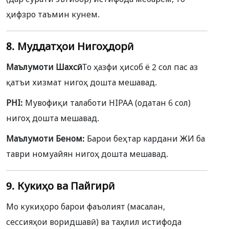
ҳифзро таъмин кунем.
8. Муддатҳои Нигоҳдорӣ
Маълумоти Шахсӣ:
То ҳазфи ҳисоб ё 2 сол пас аз
қатъи хизмат нигоҳ дошта мешавад.
PHI:
Мувофиқи талаботи HIPAA (одатан 6 сол)
нигоҳ дошта мешавад.
Маълумоти Беном:
Барои беҳтар кардани ЖИ ба
таври номуайян нигоҳ дошта мешавад.
9. Кукиҳо ва Пайгирӣ
Мо кукиҳоро барои фаъолият (масалан,
сессияҳои воридшавӣ) ва таҳлил истифода