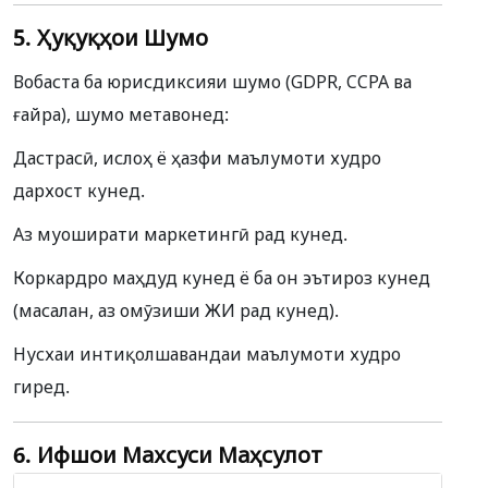
5. Ҳуқуқҳои Шумо
Вобаста ба юрисдиксияи шумо (GDPR, CCPA ва
ғайра), шумо метавонед:
Дастрасӣ, ислоҳ ё ҳазфи маълумоти худро
дархост кунед.
Аз муоширати маркетингӣ рад кунед.
Коркардро маҳдуд кунед ё ба он эътироз кунед
(масалан, аз омӯзиши ЖИ рад кунед).
Нусхаи интиқолшавандаи маълумоти худро
гиред.
6. Ифшои Махсуси Маҳсулот