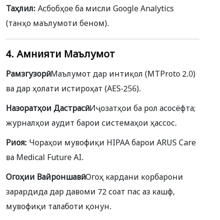
Таҳлил:
Асбобҳое ба мисли Google Analytics
(танҳо маълумоти беном).
4. Амнияти Маълумот
Рамзгузорӣ:
Маълумот дар интиқол (MTProto 2.0)
ва дар ҳолати истироҳат (AES-256).
Назоратҳои Дастрасӣ:
Иҷозатҳои ба рол асосёфта;
журналҳои аудит барои системаҳои ҳассос.
Риоя:
Чораҳои мувофиқи HIPAA барои ARUS Care
ва Medical Future AI.
Огоҳии Вайроншавӣ:
Огоҳ кардани корбарони
зарардида дар давоми 72 соат пас аз кашф,
мувофиқи талаботи қонун.