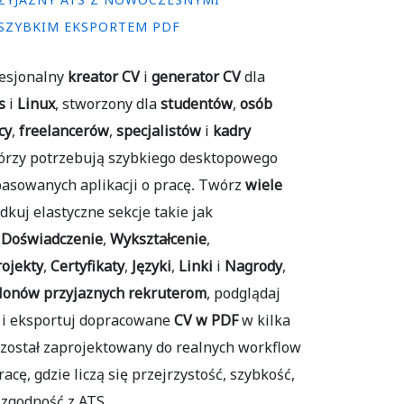
ZYJAZNY ATS Z NOWOCZESNYMI
 SZYBKIM EKSPORTEM PDF
fesjonalny
kreator CV
i
generator CV
dla
s
i
Linux
, stworzony dla
studentów
,
osób
cy
,
freelancerów
,
specjalistów
i
kadry
tórzy potrzebują szybkiego desktopowego
asowanych aplikacji o pracę. Twórz
wiele
ądkuj elastyczne sekcje takie jak
,
Doświadczenie
,
Wykształcenie
,
rojekty
,
Certyfikaty
,
Języki
,
Linki
i
Nagrody
,
lonów przyjaznych rekruterom
, podglądaj
 i eksportuj dopracowane
CV w PDF
w kilka
został zaprojektowany do realnych workflow
acę, gdzie liczą się przejrzystość, szybkość,
 zgodność z ATS.