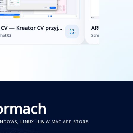
onalny generator CV PDF
CV — Kreator CV przyjazny ATS i profesjonalny gen
ARUS CV — Kreat
hot 03
Screenshot 04
formach
NDOWS, LINUX LUB W MAC APP STORE.