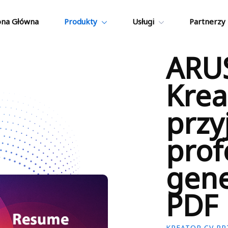
ona Główna
Produkty
Usługi
Partnerzy
ARU
Krea
przy
prof
gene
PDF