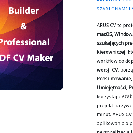
KREATOR CV PR
SZABLONAMI I
ARUS CV to pro
macOS
,
Window
szukających pra
kierowniczej
, k
workflow do dop
wersji CV
, porz
Podsumowanie
Umiejętności
,
P
korzystaj z
szab
projekt na żywo
minut. ARUS CV 
aplikowania o pr
personalizacja i