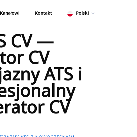
 Kanałowi
Kontakt
Polski
S CV —
tor CV
jazny ATS i
esjonalny
rator CV