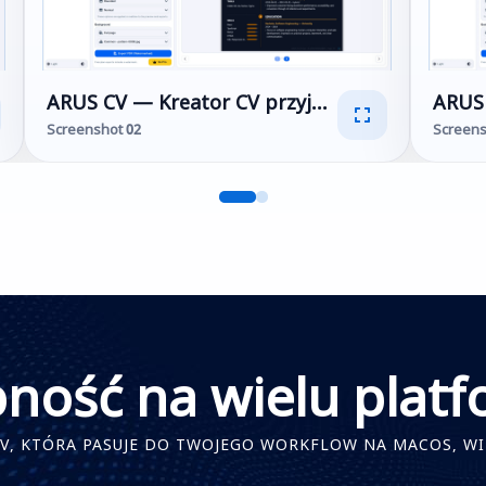
 i profesjonalny generator CV PDF
ARUS CV — Kreator CV przyjazny ATS i profesj
ARUS 
Screenshot 02
Screens
ność na wielu plat
V, KTÓRA PASUJE DO TWOJEGO WORKFLOW NA MACOS, WI