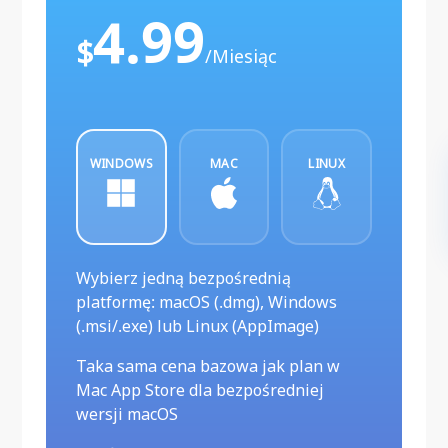
4.99
$
/Miesiąc
WINDOWS
MAC
LINUX
Wybierz jedną bezpośrednią
platformę: macOS (.dmg), Windows
(.msi/.exe) lub Linux (AppImage)
Taka sama cena bazowa jak plan w
Mac App Store dla bezpośredniej
wersji macOS