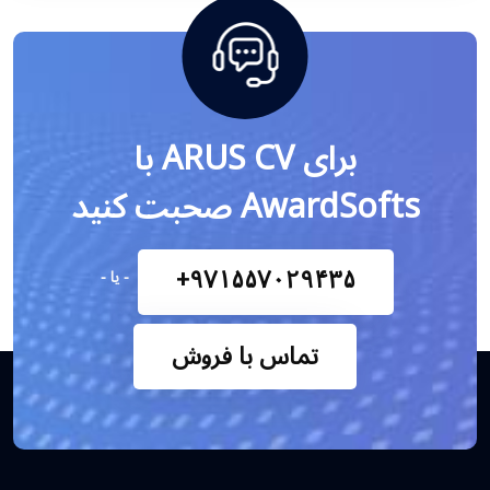
برای ARUS CV با
AwardSofts صحبت کنید
+۹۷۱۵۵۷۰۲۹۴۳۵
− یا −
تماس با فروش