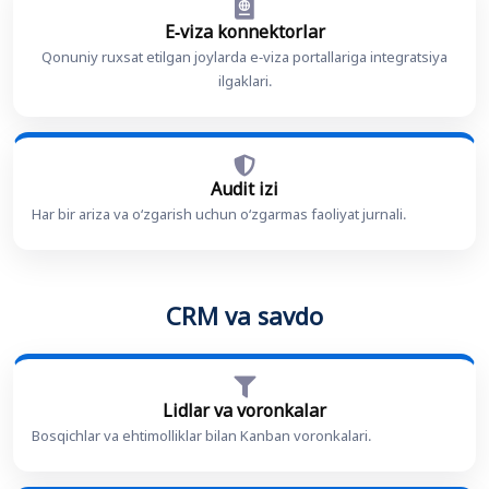
E-viza konnektorlar
Qonuniy ruxsat etilgan joylarda e-viza portallariga integratsiya
ilgaklari.
Audit izi
Har bir ariza va oʻzgarish uchun oʻzgarmas faoliyat jurnali.
CRM va savdo
Lidlаr va voronkalar
Bosqichlar va ehtimolliklar bilan Kanban voronkalari.