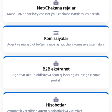
Net/Chakana rejalar
Mahsulot/bozor bo‘yicha net yoki chakana narxlarni chiqarish.
Komissiyalar
Agent va mahsulot bo‘yicha moslashuvchan komissiya sxemalari.
B2B ekstranet
Agentlar uchun qidiruv va bron qilishning o‘z-o‘ziga xizmat
portali.
Hisobotlar
Avtomatik yaratilgan agent hisobotlari va yig‘imlari.