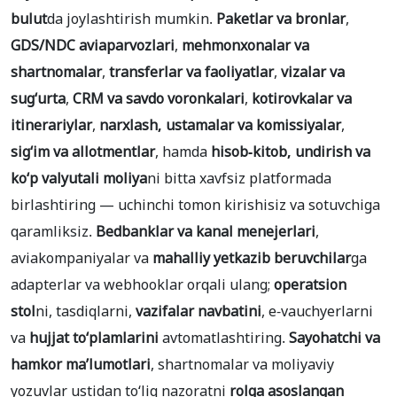
bulut
da joylashtirish mumkin.
Paketlar va bronlar
,
GDS/NDC aviaparvozlari
,
mehmonxonalar va
shartnomalar
,
transferlar va faoliyatlar
,
vizalar va
sugʻurta
,
CRM va savdo voronkalari
,
kotirovkalar va
itinerariylar
,
narxlash, ustamalar va komissiyalar
,
sigʻim va allotmentlar
, hamda
hisob-kitob, undirish va
koʻp valyutali moliya
ni bitta xavfsiz platformada
birlashtiring — uchinchi tomon kirishisiz va sotuvchiga
qaramliksiz.
Bedbanklar va kanal menejerlari
,
aviakompaniyalar va
mahalliy yetkazib beruvchilar
ga
adapterlar va webhooklar orqali ulang;
operatsion
stol
ni, tasdiqlarni,
vazifalar navbatini
, e-vauchyerlarni
va
hujjat toʻplamlarini
avtomatlashtiring.
Sayohatchi va
hamkor maʼlumotlari
, shartnomalar va moliyaviy
yozuvlar ustidan toʻliq nazoratni
rolga asoslangan