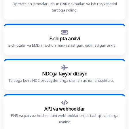
Operatsion jamoalar uchun PNR navbatlari va ish roʻyxatlarini
tartibga soling.
E-chipta arxivi
E-chiptalar va EMDlar uchun markazlashgan, qidiriladigan arxiv.
NDCga tayyor dizayn
Talabga koʻra NDC provayderlariga ulanish uchun arxitektura.
API va webhooklar
PNR va parvoz hodisalarini webhooklar orqali tashqi tizimlarga
uzating.