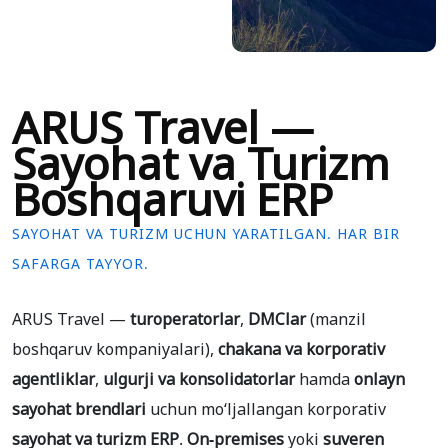
ARUS Travel —
Sayohat va Turizm
Boshqaruvi ERP
SAYOHAT VA TURIZM UCHUN YARATILGAN. HAR BIR
SAFARGA TAYYOR.
ARUS Travel —
turoperatorlar
,
DMClar
(manzil
boshqaruv kompaniyalari),
chakana va korporativ
agentliklar
,
ulgurji va konsolidatorlar
hamda
onlayn
sayohat brendlari
uchun moʻljallangan korporativ
sayohat va turizm ERP
.
On-premises
yoki
suveren