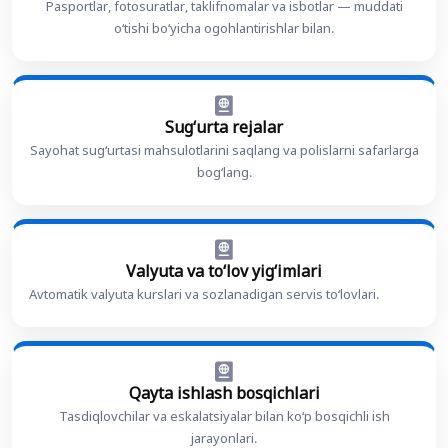
Pasportlar, fotosuratlar, taklifnomalar va isbotlar — muddati
oʻtishi boʻyicha ogohlantirishlar bilan.
Sugʻurta rejalar
Sayohat sugʻurtasi mahsulotlarini saqlang va polislarni safarlarga
bogʻlang.
Valyuta va toʻlov yigʻimlari
Avtomatik valyuta kurslari va sozlanadigan servis toʻlovlari.
Qayta ishlash bosqichlari
Tasdiqlovchilar va eskalatsiyalar bilan koʻp bosqichli ish
jarayonlari.