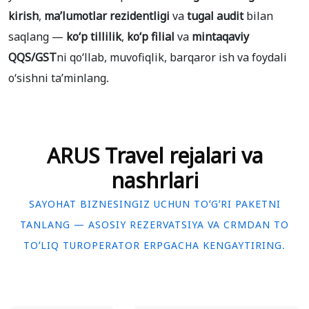
kirish
,
maʼlumotlar rezidentligi
va
tugal audit
bilan
saqlang —
koʻp tillilik
,
koʻp filial
va
mintaqaviy
QQS/GST
ni qoʻllab, muvofiqlik, barqaror ish va foydali
oʻsishni taʼminlang.
ARUS Travel rejalari va
nashrlari
SAYOHAT BIZNESINGIZ UCHUN TOʻGʻRI PAKETNI
TANLANG — ASOSIY REZERVATSIYA VA CRMDAN TO
TOʻLIQ TUROPERATOR ERPGACHA KENGAYTIRING.