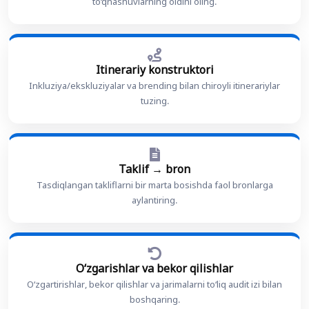
to‘qnashuvlarning oldini oling.
Itinerariy konstruktori
Inkluziya/ekskluziyalar va brending bilan chiroyli itinerariylar
tuzing.
Taklif → bron
Tasdiqlangan takliflarni bir marta bosishda faol bronlarga
aylantiring.
Oʻzgarishlar va bekor qilishlar
Oʻzgartirishlar, bekor qilishlar va jarimalarni to‘liq audit izi bilan
boshqaring.