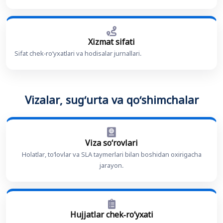
Xizmat sifati
Sifat chek-roʻyxatlari va hodisalar jurnallari.
Vizalar, sugʻurta va qoʻshimchalar
Viza soʻrovlari
Holatlar, toʻlovlar va SLA taymerlari bilan boshidan oxirigacha
jarayon.
Hujjatlar chek-roʻyxati