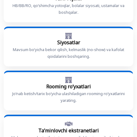
HB/BB/RO, qoʻshimcha yotoqlar, bolalar siyosati, ustamalar va
boshqalar.
Siyosatlar
Mavsum boʻyicha bekor qilish, kelmaslik (no-show) va kafolat
qoidalarini boshqaring.
Rooming roʻyxatlari
Joʻnab ketish/tarix boʻyicha ulashiladigan rooming roʻyxatlarini
yarating.
Taʼminlovchi ekstranetlari