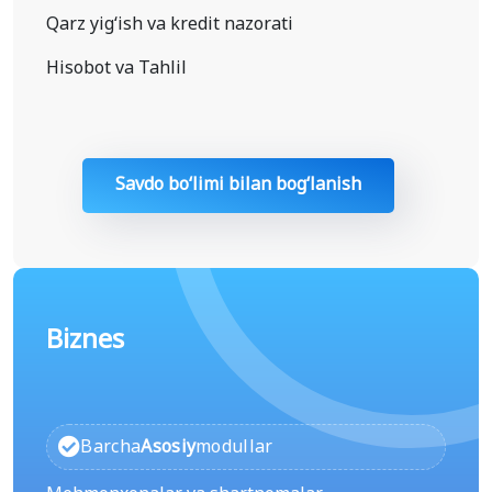
Qarz yig‘ish va kredit nazorati
Hisobot va Tahlil
Savdo bo‘limi bilan bogʻlanish
Biznes
Barcha
Asosiy
modullar