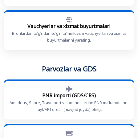
Vauchyerlar va xizmat buyurtmalari
Bronlardan toʻgʻridan-toʻgʻri taʼminlovchi vauchyerlari va xizmat
buyurtmalarini yarating.
Parvozlar va GDS
PNR importi (GDS/CRS)
Amadeus, Sabre, Travelport va boshqalardan PNR maʼlumotlarini
fayl/API orqali (mavjud joyda) oling.